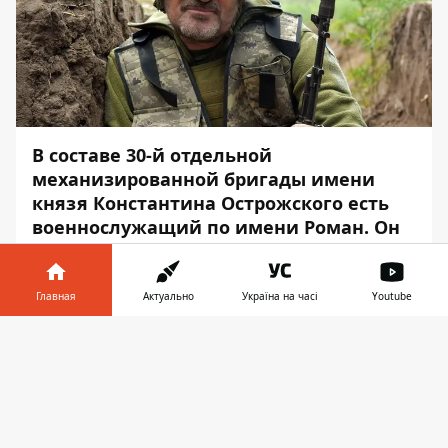
В составе 30-й отдельной
механизированной бригады имени
князя Константина Острожского есть
военнослужащий по имени Роман. Он
музыкант, который оставил свою
работу и стал на защиту страны от
российских оккупантов.
Главная
Актуально
Україна на часі
Youtube
Информатор в
Об этом сообщает
Информатор
со
Скачать
телефоне
👉
ссылкой на
Министерство обороны
Украины
.
Роман – киевлянин. До начала