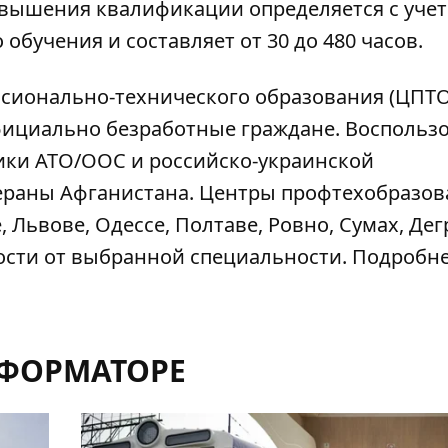
овышения квалификации определяется с уче
обучения и составляет от 30 до 480 часов.
ссионально-технического образования (ЦПТО
фициально безработные граждане. Воспольз
ики АТО/ООС и российско-украинской
ераны Афганистана. Центры профтехобразов
 Львове, Одессе, Полтаве, Ровно, Сумах, Дег
мости от выбранной специальности. Подробне
НФОРМАТОРЕ