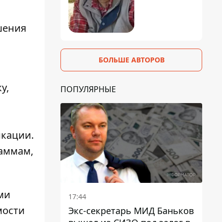
шения
БОЛЬШЕ АВТОРОВ
у,
ПОПУЛЯРНЫЕ
икации.
аммам,
ми
17:44
мости
Экс-секретарь МИД Баньков