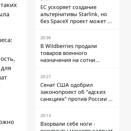
 таких
ЕС ускоряет создание
ыла
альтернативы Starlink, но
без SpaceX проект может не
обойтись
20:36
еса:
В Wildberries продали
товаров военного
ость,
назначения на сотни
миллионов, но удары ВСУ
 для
изменили ситуацию
чат
20:27
Сенат США одобрил
и
законопроект об "адских
санкциях" против России и
Ирана
20:13
ожно
Взорвали себе ноги -
оккупанты массово калечат