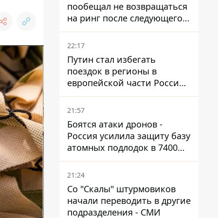
пообещал не возвращаться
на ринг после следующего
боя
22:17
Путин стал избегать
поездок в регионы в
европейской части России,
куда регулярно долетают
дроны
21:57
Боятся атаки дронов -
Россия усилила защиту базу
атомных подлодок в 7400
км от Украины
21:24
Со "Скалы" штурмовиков
начали переводить в другие
подразделения - СМИ