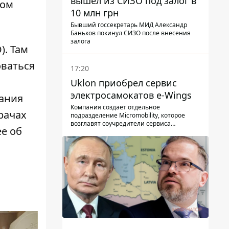
вышел из СИЗО под залог в
том
10 млн грн
Бывший госсекретарь МИД Александр
Баньков покинул СИЗО после внесения
залога
). Там
оваться
17:20
Uklon приобрел сервис
электросамокатов e-Wings
ания
Компания создает отдельное
рачах
подразделение Micromobility, которое
возглавят соучредители сервиса
е об
самокатов.