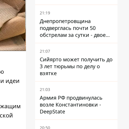
21:19
Днепропетровщина
подверглась почти 50
обстрелам за сутки - двое
погибших, шесть
пострадавших
21:07
Сийярто может получить до
3 лет тюрьмы по делу о
ию
взятке
ки идеи
21:03
Армия РФ продвинулась
возле Константиновки -
лужащим
DeepState
нской
20:50