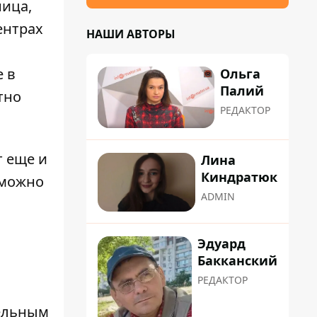
ница
,
ентрах
НАШИ АВТОРЫ
е в
Ольга
Палий
тно
РЕДАКТОР
т еще и
Лина
Киндратюк
 можно
ADMIN
Эдуард
Бакканский
РЕДАКТОР
тельным