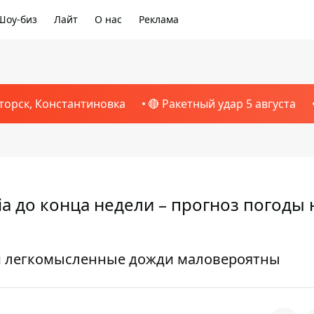
Шоу-биз
Лайт
О нас
Реклама
торск, Константиновка
🔴 Ракетный удар 5 августа
ia до конца недели – прогноз погоды 
ли легкомысленные дожди маловероятны