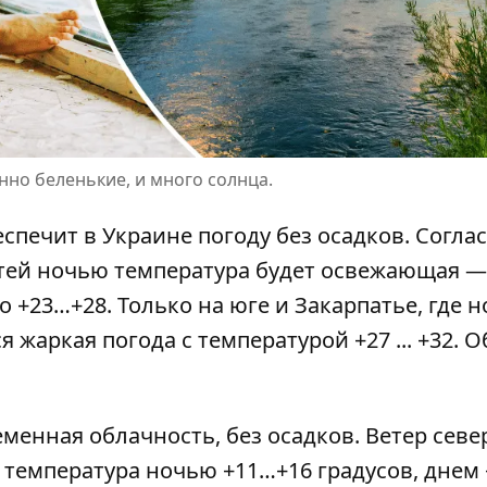
но беленькие, и много солнца.
обеспечит в Украине погоду без осадков. Согла
тей ночью температура будет освежающая —
до +23…+28. Только на юге и Закарпатье, где 
ся жаркая погода с температурой +27 ... +32. 
енная облачность, без осадков. Ветер севе
и температура ночью +11…+16 градусов, днем