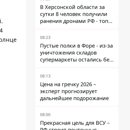
В Херсонской области за
сутки 8 человек получили
.
ранения дронами РФ - топ
опасных районов
4
08:23
солнце
Пустые полки в Форе - из-за
уничтожения складов
супермаркеты остались без
ассортимента
08:13
Цена на гречку 2026 –
эксперт прогнозирует
дальнейшее подорожание
08:00
Прекрасная цель для ВСУ –
РФ строит понтонные