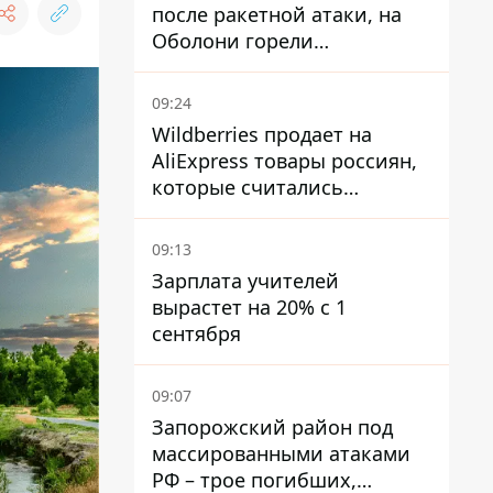
после ракетной атаки, на
Оболони горели
резервуары с топливом
09:24
Wildberries продает на
AliExpress товары россиян,
которые считались
уничтоженными на складах
09:13
Зарплата учителей
вырастет на 20% с 1
сентября
09:07
Запорожский район под
массированными атаками
РФ – трое погибших,