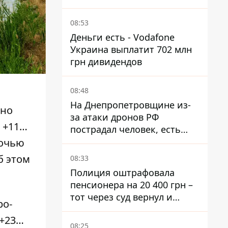
четверо раненых
08:53
Деньги есть - Vodafone
Украина выплатит 702 млн
грн дивидендов
08:48
На Днепропетровщине из-
сно
за атаки дронов РФ
 +11…
пострадал человек, есть
пожары и повреждения
ночью
Об этом
08:33
Полиция оштрафовала
пенсионера на 20 400 грн –
тот через суд вернул и
ро-
деньги, и получил 3 тыс.
 +23…
грн морального вреда
08:25