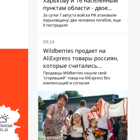
Харькову и 16 населенным
пунктам области - двое
погибших
За сутки 7 августа войска РФ атаковали
Харьковщину: два человека погибли, еще
8 пострадали
09:24
Wildberries продает на
AliExpress товары россиян,
которые считались
уничтоженными на складах
Продавцы Wildberries нашли свой
"сгоревший" товар на AliExpress без
компенсаций и согласия