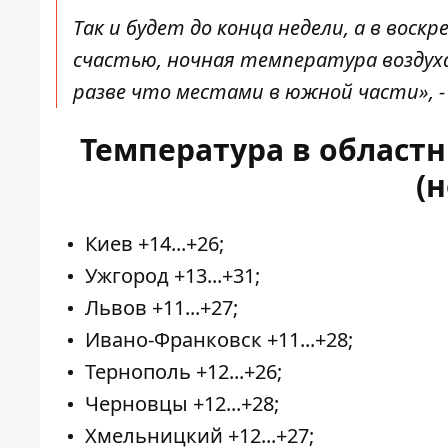
Так и будет до конца недели, а в воск
счастью, ночная температура воздуха
разве что местами в южной части», 
Температура в областн
(
Киев +14...+26;
Ужгород +13...+31;
Львов +11...+27;
Ивано-Франковск +11...+28;
Тернополь +12...+26;
Черновцы +12...+28;
Хмельницкий +12...+27;