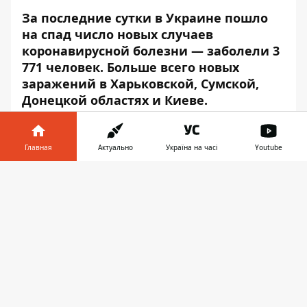
За последние сутки в Украине пошло
на спад число новых случаев
коронавирусной болезни
—
заболели 3
771 человек. Больше всего новых
заражений в Харьковской, Сумской,
Донецкой областях и Киеве.
Об этом сообщает
Информатор
со
ссылкой на данные
Совета национальной
Главная
Актуально
Україна на часі
Youtube
безопасности и обороны.
Информатор в
Скачать
С начала пандемии в стране заболели уже
телефоне
👉
230 236 человек. Выздоровели уже 101 252
человека, в том числе +1 145 — за сутки.
Умерли от коронавируса уже 4 430 (+ 33)
человек.
Больше всего новых случаев