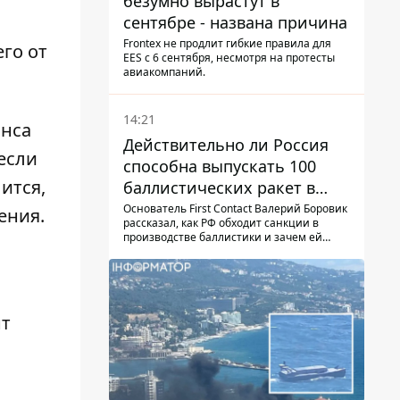
безумно вырастут в
сентябре - названа причина
Frontex не продлит гибкие правила для
го от
EES с 6 сентября, несмотря на протесты
авиакомпаний.
14:21
анса
Действительно ли Россия
если
способна выпускать 100
ится,
баллистических ракет в
месяц и что с этим делать
Основатель First Contact Валерий Боровик
ения.
рассказал, как РФ обходит санкции в
производстве баллистики и зачем ей
ракеты КНДР
нт