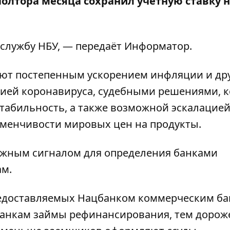
лтора месяца сохранил учетную ставку 
-службу
НБУ
, — передаёт
Информатор
.
яют постепенным ускорением инфляции и др
мией коронавируса, судебными решениями, 
табильность, а также возможной эскалацие
менчивости мировых цен на продукты.
ажным сигналом для определения банками
ам.
редоставляемых Нацбанком коммерческим ба
банкам займы рефинансирования, тем дорож