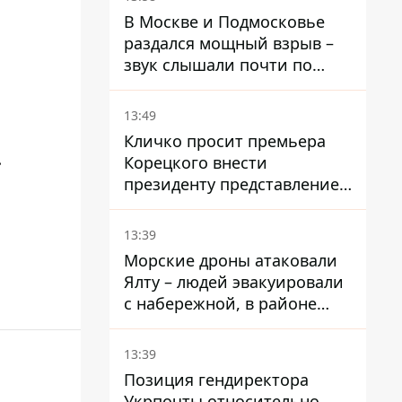
В Москве и Подмосковье
раздался мощный взрыв –
звук слышали почти по
всей области
13:49
Кличко просит премьера
.
Корецкого внести
президенту представление
на увольнение властелина
Троещины Бахматова
13:39
Морские дроны атаковали
Ялту – людей эвакуировали
с набережной, в районе
порта сообщают о пожаре
13:39
Позиция гендиректора
Укрпочты относительно