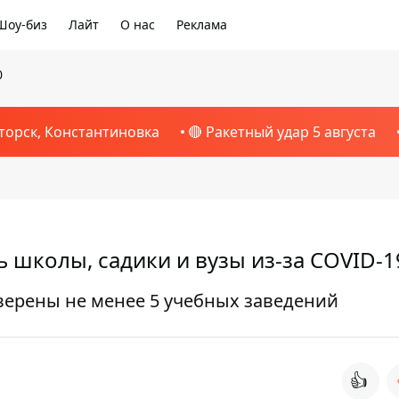
Шоу-биз
Лайт
О нас
Реклама
0
торск, Константиновка
🔴 Ракетный удар 5 августа
ь школы, садики и вузы из-за COVID-1
ерены не менее 5 учебных заведений
👍