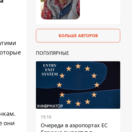
на
БОЛЬШЕ АВТОРОВ
угими
которые
ПОПУЛЯРНЫЕ
й
нкам.
15:10
е они
Очереди в аэропортах ЕС