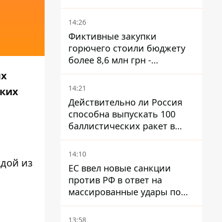
продлится почти два года
14:26
Фиктивные закупки
горючего стоили бюджету
более 8,6 млн грн -
предприятие возместило
ых
убытки
14:21
ских
Действительно ли Россия
способна выпускать 100
баллистических ракет в
месяц и что с этим делать
14:10
дой из
ЕС ввел новые санкции
против РФ в ответ на
массированные удары по
Украине - Каллас раскрыла
детали
13:58