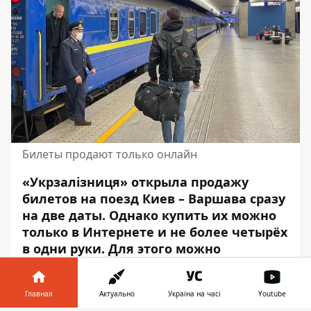
Билеты продают только онлайн
«Укрзалізниця» открыла продажу
билетов на поезд Киев – Варшава сразу
на две даты.
Однако купить их можно
только в Интернете и не более четырёх
в одни руки. Для этого можно
воспользоваться приложением УЗ,
чат-
ботом
или
сайтом
.
Главная
Актуально
Україна на часі
Youtube
Об этом
сообщили
в компании.