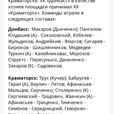
Краматорске. ХК «Донбасс» в качестве
хозяев площадки принимал ХК
«Краматорск». Команды играли в
следующих составах:
Донбасс:
Макаров (Дьяченко); Пангелов-
Юлдашев (А) - Соколовский, Кобелев -
Жульдиков, Андрейкив - Фирсов; Сигарёв -
Бирюков - Шишлянников, Медведев -
Туркин (А) - Калейниковас, Морозов -
Спруктс - Пересунько, Даниленко -
Захаров (К) - Садовиков.
Краматорск:
Трус (Кучер); Бабрусев -
Таран (А), Ваулин - Летов, Афанасьев -
Мальцев, Сирченко; Столяренко (К) -
Сергиевский - Градович, Жвачкин (А) -
Афанасьев - Гриценко, Тимченко -
Семёнов - Середницкий, Геворкян -