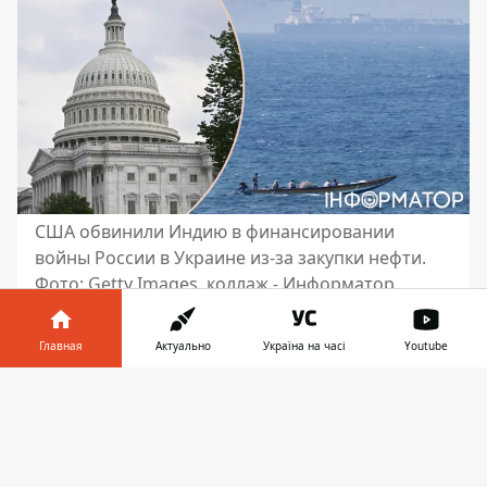
США обвинили Индию в финансировании
войны России в Украине из-за закупки нефти.
Фото: Getty Images, коллаж - Информатор
Отношения между США и Индией
Главная
Актуально
Україна на часі
Youtube
переживают непростые времена из-за
вопросов покупки российской нефти.
Информатор в
Скачать
Администрация Дональда Трампа открыто
телефоне
👉
критикует Индию за то, что она, покупая
энергоносители у Москвы,
фактически
поддерживает войну в Украине
. Именно