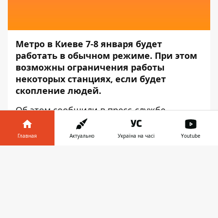
Метро в Киеве 7-8 января будет
работать в обычном режиме. При этом
возможны ограничения работы
некоторых станциях, если будет
скопление людей.
Об этом сообщили в пресс-службе
Киевского метрополитена
, передает
Информатор
.
Главная
Актуально
Україна на часі
Youtube
Отметим, 7 января в Украине празднуют
Информатор в
Скачать
Рождество по григорианскому календарю.
телефоне
👉
"7 и 8 января метрополитен будет
работать в обычном режиме. Некоторые
станции могут ограничиваться на вход во