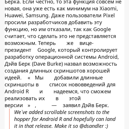
Берка. Если честно, то эта функция совсем не
новая, она уже есть как минимум на Xiaomi,
Huawei, Samsung. Даже пользователи Pixel
просили разработчиков добавить эту
функцию, но им отказали, так как Google
считает, что сделать это не представляется
возможным. Теперь
же
вице-
президент
Google, который контролирует
разработку операционной системы Android,
Дэйв Берк (Dave Burke) назвал возможность
создания длинных скриншотов хорошей
идеей.
«
Мы
добавили длинные
скриншоты в
список нововведений для
Android R
и
надеемся, что сможем
реализовать их
в
этой
версии
»
,
—
заявил Дэйв Берк.
We`ve added scrollable screenshots to the
hopper for Android R and hopefully can land
it in that release. Make it so
@dsandler
:)