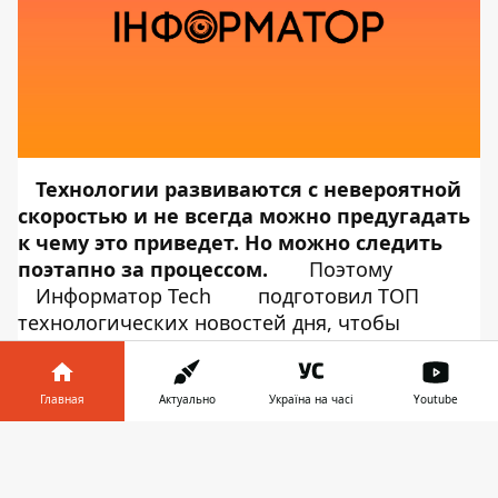
Технологии развиваются с невероятной
скоростью и не всегда можно предугадать
к чему это приведет. Но можно следить
поэтапно за процессом.
Поэтому
Информатор Tech
подготовил ТОП
технологических новостей дня, чтобы
держать вас в курсе всех важных и курьезных
новостей.
Власти Сан-Франциско
Главная
Актуально
Україна на часі
Youtube
добились запрета на
Информатор в
Скачать
использование технологии
телефоне
👉