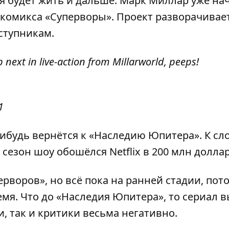
я будет жить и дальше. Марк Миллар уже на
 комикса «Суперворы». Проект разворачивает
ступникам.
ext in live-action from Millarworld, peeps!
1
нибудь вернётся к «Наследию Юпитера». К сло
 сезон шоу обошёлся Netflix в 200 млн долла
рворов», но всё пока на ранней стадии, пот
мя. Что до «Наследия Юпитера», то сериал 
и, так и критики весьма негативно.