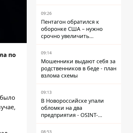
выдвинул новые
требования – СМИ
09:26
раскрыли подробности
Пентагон обратился к
оборонке США – нужно
срочно увеличить
производство вооружений
09:14
ла по
Мошенники выдают себя за
родственников в беде - план
взлома схемы
09:13
«было
В Новороссийске упали
учае,
обломки на два
предприятия - OSINT-
каналы предполагают удар
по порту
08:53