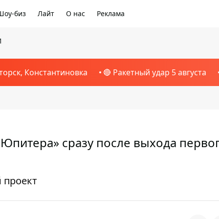
Шоу-биз
Лайт
О нас
Реклама
1
торск, Константиновка
🔴 Ракетный удар 5 августа
е Юпитера» сразу после выхода перво
й проект