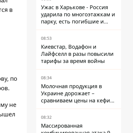
чал
Ужас в Харькове - Россия
ся в
ударила по многоэтажкам и
парку, есть погибшие и
раненые
08:53
Киевстар, Водафон и
Лайфселл в разы повысили
тарифы за время войны
ву, по
08:34
Молочная продукция в
ров.
Украине дорожает –
сравниваем цены на кефир
ому не
в супермаркетах
вышел
08:32
Массированная
комбинированная атака 9