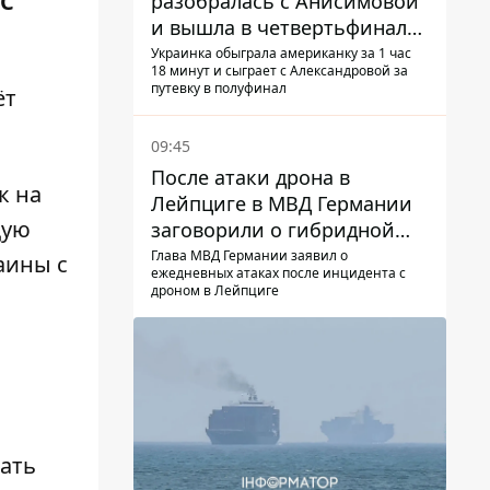
ЕС
разобралась с Анисимовой
и вышла в четвертьфинал
турнира в Торонто
Украинка обыграла американку за 1 час
18 минут и сыграет с Александровой за
путевку в полуфинал
ёт
09:45
После атаки дрона в
к на
Лейпциге в МВД Германии
щую
заговорили о гибридной
войне – мы ежедневно цель
Глава МВД Германии заявил о
аины с
ежедневных атаках после инцидента с
дроном в Лейпциге
дать