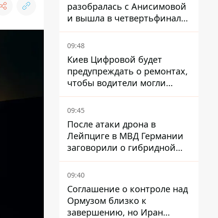
разобралась с Анисимовой
и вышла в четвертьфинал
турнира в Торонто
09:48
Киев Цифровой будет
предупреждать о ремонтах,
чтобы водители могли
избегать участков с
пробками
09:45
После атаки дрона в
Лейпциге в МВД Германии
заговорили о гибридной
войне – мы ежедневно цель
09:40
Соглашение о контроле над
Ормузом близко к
завершению, но Иран