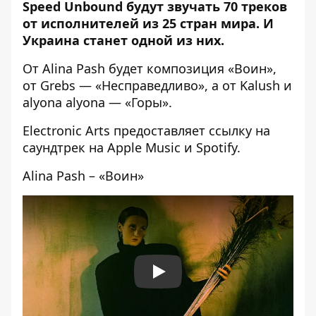
Speed ​​Unbound будут звучать 70 треков
от исполнителей из 25 стран мира. И
Украина станет одной из них.
От
Alina Pash будет
композиция
«
Воин»,
от Grebs — «Несправедливо», а от Kalush и
alyona alyona — «Горы».
Electronic Arts предоставляет ссылку на
саундтрек на
Apple Music
и
Spotify
.
Alina Pash – «Воин»
Play