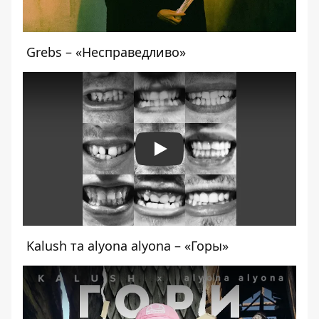
Grebs – «Несправедливо»
Play
Kalush та alyona alyona – «Горы»