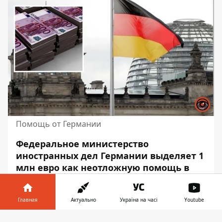
Помощь от Германии
Федеральное министерство
иностранных дел Германии выделяет 1
млн евро как неотложную помощь в
ответ на многочисленные атаки россии
на гражданскую энергетическую
Главная
Актуально
Україна на часі
Youtube
инфраструктуру Украины.
Информатор в