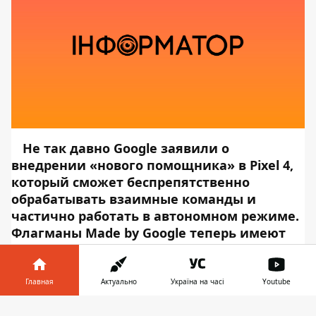
Не так давно Google заявили о
внедрении
«нового помощника» в Pixel 4
,
который сможет беспрепятственно
обрабатывать взаимные команды и
частично работать в автономном режиме.
Флагманы Made by Google теперь имеют
новые интересные функции, но и на этом
все не закончилось.
Начиная со
смартфонов 2017 года выпуска, пользователи
Главная
Актуально
Україна на часі
Youtube
модельного ряда Pixel смогут запустить
Информатор в