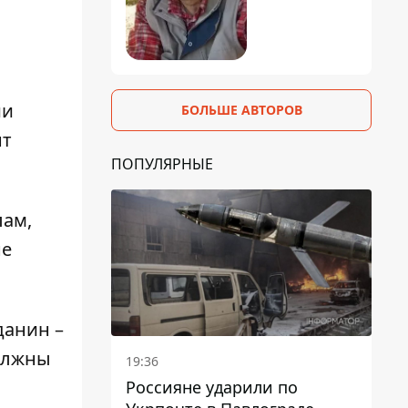
ии
БОЛЬШЕ АВТОРОВ
нт
ПОПУЛЯРНЫЕ
лам,
не
данин –
должны
19:36
Россияне ударили по