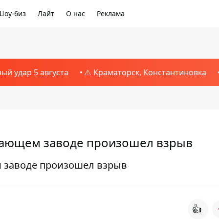
Шоу-биз
Лайт
О нас
Реклама
ный удар 5 августа
⚠️ Краматорск, Константиновка
вающем заводе произошел взрыв
 заводе произошел взрыв
👍