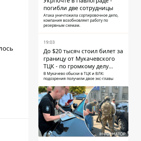
Укрпочте в Павлограде -
погибли две сотрудницы
Атака уничтожила сортировочное депо,
компания возобновляет работу по
резервным схемам.
19:03
лось
До $20 тысяч стоил билет за
границу от Мукачевского
ТЦК - по громкому делу
первые подозрения
В Мукачево обыски в ТЦК и ВЛК:
подозрения получили двое экс-главы
получили двое бывших
руководителей