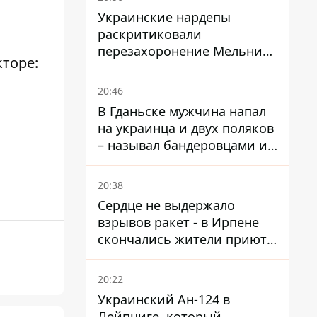
Украинские нардепы
раскритиковали
перезахоронение Мельника
кторе:
из-за риска
дипломатической изоляции
20:46
В Гданьске мужчина напал
на украинца и двух поляков
– называл бандеровцами и
вел себя агрессивно
20:38
Сердце не выдержало
взрывов ракет - в Ирпене
скончались жители приюта
для собак с инвалидностью
20:22
Украинский Ан-124 в
Лейпциге, который