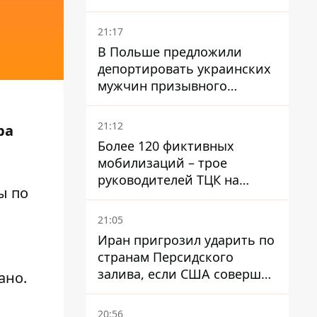
National Security Journal
21:17
В Польше предложили
депортировать украинских
мужчин призывного
возраста - кого это может
затронуть
21:12
ра
Более 120 фиктивных
мобилизаций – трое
руководителей ТЦК на
ы по
Волыни и Буковине
получили подозрения за
21:05
фейковые отчеты
Иран пригрозил ударить по
странам Персидского
залива, если США совершат
ано.
хотя бы одну атаку - Reuters
20:56