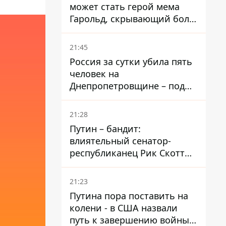
может стать герой мема
Гарольд, скрывающий боль
– он возглавил народное
голосование
21:45
Россия за сутки убила пять
человек на
Днепропетровщине – под
ударами оказались пять
районов области
21:28
Путин – бандит:
влиятельный сенатор-
республиканец Рик Скотт
призвал Конгресс привлечь
РФ к ответственности за
21:23
войну в Украине
Путина пора поставить на
колени - в США назвали
путь к завершению войны -