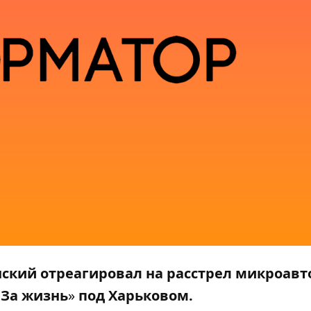
кий отреагировал на расстрел микроавто
 За жизнь
»
под Харьковом.