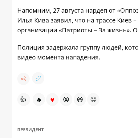
Напомним,
27 августа нардеп от «Опп
Илья Кива заявил, что на трассе Киев 
организации «Патриоты – За жизнь». 
Полиция
задержала группу людей, кот
видео момента нападения.
♥
👍
🔥
😭
😆
😡
ПРЕЗИДЕНТ