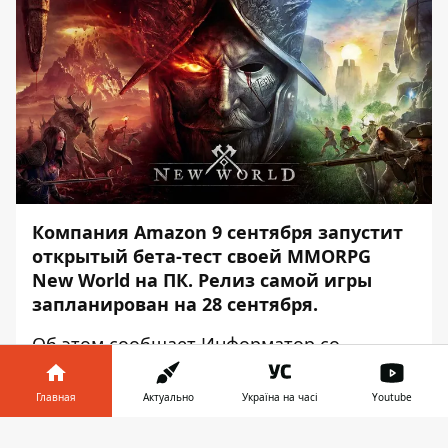
Компания Amazon 9 сентября запустит
открытый бета-тест своей MMORPG
New World на ПК. Релиз самой игры
запланирован на 28 сентября
.
Об этом сообщает
Информатор
со
ссылкой на
The Verge
.
Главная
Актуально
Україна на часі
Youtube
Открытое бета-тестирование будет
проходить с 9 по 12 сентября. Публичная
Информатор в