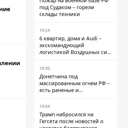
Пожар на военной базе РФ
под Судаком – горели
ение
склады техники
10:24
6 квартир, дома и Audi –
экскомандующий
логистикой Воздушных сил
ВСУ получил новое
уплении
подозрение
10:20
Донетчина под
массированным огнем РФ –
есть раненые и
масштабные разрушения
10:04
Трамп набросился на
Гегсета после новостей о