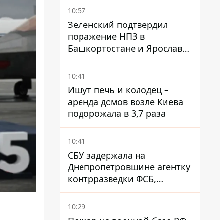
девушек
10:57
Зеленский подтвердил
поражение НПЗ в
Башкортостане и Ярославле
- видео
10:41
Ищут печь и колодец –
аренда домов возле Киева
подорожала в 3,7 раза
10:41
СБУ задержала на
Днепропетровщине агентку
контрразведки ФСБ,
готовившую теракты –
шпионила за военными
10:29