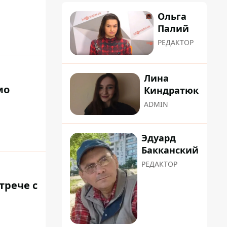
Ольга
Палий
РЕДАКТОР
Лина
мо
Киндратюк
ADMIN
Эдуард
Бакканский
РЕДАКТОР
трече с