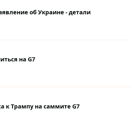
аявление об Украине - детали
иться на G7
са к Трампу на саммите G7