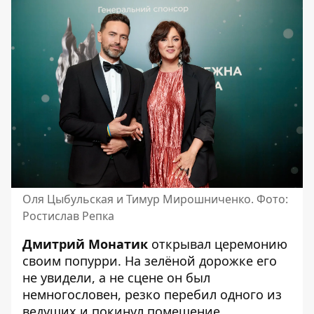
Оля Цыбульская и Тимур Мирошниченко. Фото:
Ростислав Репка
Дмитрий Монатик
открывал церемонию
своим попурри. На зелёной дорожке его
не увидели, а не сцене он был
немногословен, резко перебил одного из
ведущих и покинул помещение.