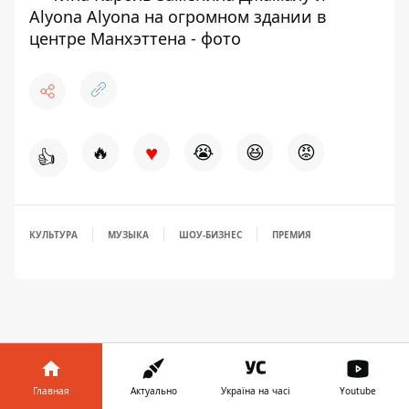
Alyona Alyona на огромном здании в
центре Манхэттена - фото
♥
🔥
😭
😆
😡
👍
КУЛЬТУРА
МУЗЫКА
ШОУ-БИЗНЕС
ПРЕМИЯ
Главная
Актуально
Україна на часі
Youtube
ПРЕДЛОЖИТЬ НОВОСТЬ