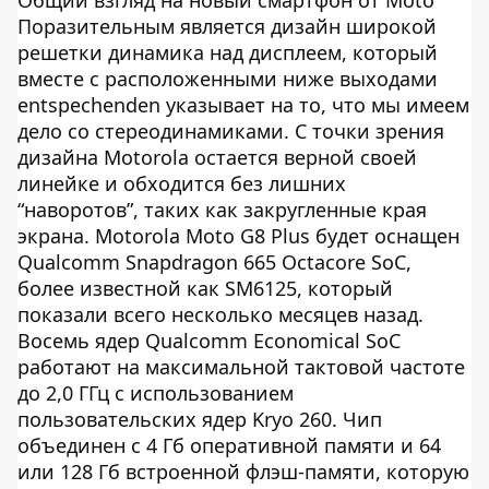
Общий взгляд на новый смартфон от Moto
Поразительным является дизайн широкой
решетки динамика над дисплеем, который
вместе с расположенными ниже выходами
entspechenden указывает на то, что мы имеем
дело со стереодинамиками. С точки зрения
дизайна Motorola остается верной своей
линейке и обходится без лишних
“наворотов”, таких как закругленные края
экрана. Motorola Moto G8 Plus будет оснащен
Qualcomm Snapdragon 665 Octacore SoC,
более известной как SM6125, который
показали всего несколько месяцев назад.
Восемь ядер Qualcomm Economical SoC
работают на максимальной тактовой частоте
до 2,0 ГГц с использованием
пользовательских ядер Kryo 260. Чип
объединен с 4 Гб оперативной памяти и 64
или 128 Гб встроенной флэш-памяти, которую