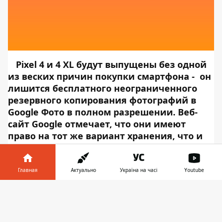
Pixel 4 и 4 XL
будут выпущены без одной
из веских причин покупки смартфона - он
лишится бесплатного неограниченного
резервного копирования фотографий в
Google Фото в полном разрешении. Веб-
сайт Google отмечает, что они имеют
право на тот же вариант хранения, что и
любой другой телефон, который имеет
неограниченное количество резервных
копий с «высоким качеством». Этот
Главная
Актуально
Україна на часі
Youtube
параметр сжимает ваши изображения,
Информатор в
когда они загружаются в облако.
Нигде на
Скачать
телефоне
👉
сайте Pixel 4 не упоминается, что при покупке
вам дадут бесплатное хранилище в