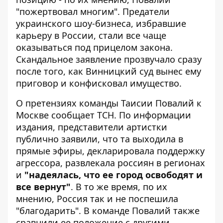
"пожертвовал многим".
Предатели
украинского шоу-бизнеса
, избравшие
карьеру в России, стали все чаще
оказываться под прицелом закона.
Скандальное заявление прозвучало сразу
после того, как Винницкий суд вынес ему
приговор и конфисковал имущество.
О претензиях команды Таисии Повалий к
Москве
сообщает ТСН
. По информации
издания, представители артистки
публично заявили, что та выходила в
прямые эфиры, декларировала поддержку
агрессора, развлекала россиян в регионах
и
"надеялась, что ее город освободят и
все вернут"
. В то же время, по их
мнению, Россия так и не поспешила
"благодарить". В команде Повалий также
сравнили ее положение с другими