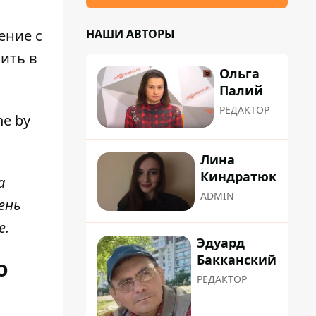
НАШИ АВТОРЫ
ение с
ить в
Ольга
Палий
РЕДАКТОР
e by
Лина
Киндратюк
а
ADMIN
ень
e.
Эдуард
Бакканский
о
РЕДАКТОР