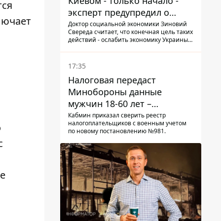
Киевом - только начало -
тся
эксперт предупредил о
лючает
новой угрозе
Доктор социальной экономики Зиновий
Свереда считает, что конечная цель таких
действий - ослабить экономику Украины и
заставить людей покидать опасные
регионы
17:35
Налоговая передаст
Минобороны данные
мужчин 18-60 лет –
постановление Кабмина
Кабмин приказал сверить реестр
налогоплательщиков с военным учетом
о
по новому постановлению №981.
с
е