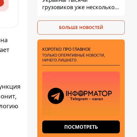
грузовиков уже несколько
дней в бесконечной
очереди – это признак
БОЛЬШЕ НОВОСТЕЙ
экономического краха
 на
ает
КОРОТКО ПРО ГЛАВНОЕ
ТОЛЬКО ОПЕРАТИВНЫЕ НОВОСТИ,
НИЧЕГО ЛИШНЕГО
ункция
онит,
ологию
ПОСМОТРЕТЬ