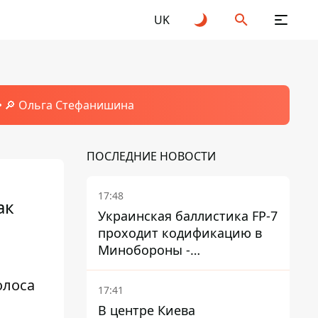
UK
🔎 Ольга Стефанишина
ПОСЛЕДНИЕ НОВОСТИ
17:48
ак
Украинская баллистика FP-7
проходит кодификацию в
Минобороны -
приближается боевое
олоса
применение - Reuters
17:41
В центре Киева