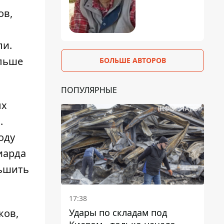
ов,
ли.
ольше
БОЛЬШЕ АВТОРОВ
ПОПУЛЯРНЫЕ
ых
.
оду
иарда
ньшить
17:38
Удары по складам под
ков,