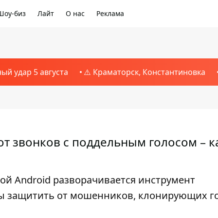
Шоу-биз
Лайт
О нас
Реклама
ный удар 5 августа
⚠️ Краматорск, Константиновка
 от звонков с поддельным голосом – к
ой Android разворачивается инструмент
ы защитить от мошенников, клонирующих г