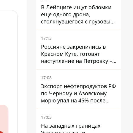
В Лейпциге ищут обломки
еще одного дрона,
столкнувшегося с грузовым
самолетом
17:13
Россияне закрепились в
Красном Куте, готовят
наступление на Петровку –
на Дружковском
направлении есть угроза
17:08
обхода позиций ВСУ
Экспорт нефтепродуктов РФ
по Черному и Азовскому
морю упал на 45% после
ударов Украины
17:03
На западных границах
Украины тысячи