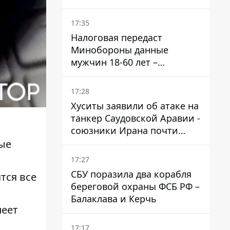
новой угрозе
17:35
Налоговая передаст
Минобороны данные
мужчин 18-60 лет –
постановление Кабмина
17:28
Хуситы заявили об атаке на
танкер Саудовской Аравии -
союзники Ирана почти
закрыли Баб-эль-
ые
Мандебский пролив
17:27
СБУ поразила два корабля
тся все
береговой охраны ФСБ РФ –
Балаклава и Керчь
пеет
17:17