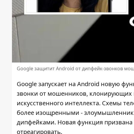
Google защитит Android от дипфейк-звонков мо
Google запускает на Android новую ф
звонки от мошенников, клонирующих 
искусственного интеллекта.
Схемы тел
более изощренными - злоумышленник
дипфейками. Новая функция призвана ос
отреагировать.