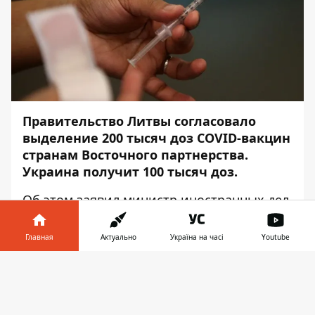
Правительство Литвы согласовало
выделение 200 тысяч доз COVID-вакцин
странам Восточного партнерства.
Украина получит 100 тысяч доз.
Об этом
заявил
министр иностранных дел
Литвы Габриэлюс Ландсбергис, —
передаёт
Информатор
.
Главная
Актуально
Україна на часі
Youtube
«Небольшой шаг от Литвы, надеюсь,
Информатор в
Скачать
наши партнеры в Европе присоединятся к
телефоне
👉
солидарности со многими другими
странами», — отметил Ландсбергис.