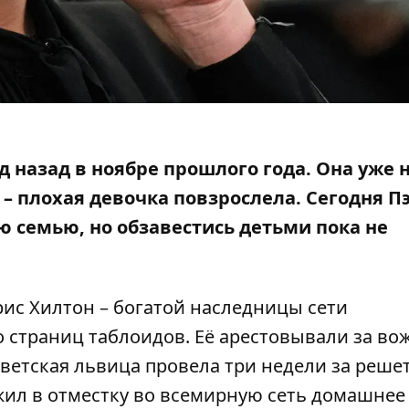
д назад в ноябре прошлого года. Она уже 
 – плохая девочка повзрослела. Сегодня П
ю семью, но обзавестись детьми пока не
рис Хилтон
– богатой наследницы сети
о страниц таблоидов. Её арестовывали за во
светская львица провела три недели за реше
ил в отместку во всемирную сеть домашнее