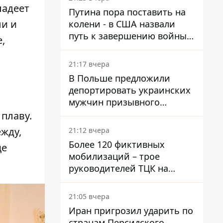
войну в Украине
ладеет
Путина пора поставить на
ли и
колени - в США назвали
путь к завершению войны -
,
National Security Journal
21:17 вчера
В Польше предложили
депортировать украинских
мужчин призывного
возраста - кого это может
плаву.
затронуть
жду,
21:12 вчера
Более 120 фиктивных
ще
мобилизаций – трое
руководителей ТЦК на
Волыни и Буковине
получили подозрения за
21:05 вчера
фейковые отчеты
Иран пригрозил ударить по
странам Персидского