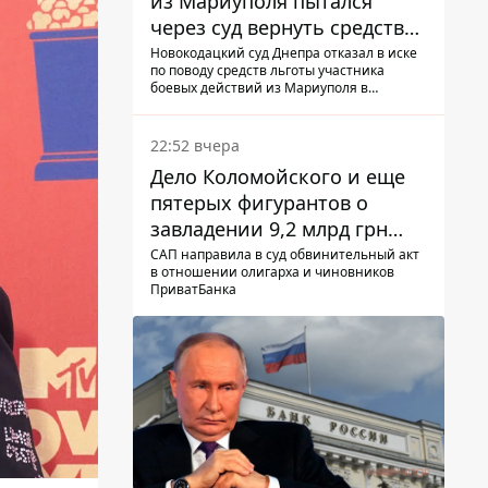
из Мариуполя пытался
через суд вернуть средства
субсидии со счета в
Новокодацкий суд Днепра отказал в иске
по поводу средств льготы участника
Ощадбанке – каким было
боевых действий из Мариуполя в
решение
банковском учреждении
22:52 вчера
Дело Коломойского и еще
пятерых фигурантов о
завладении 9,2 млрд грн
ПриватБанка направили в
САП направила в суд обвинительный акт
в отношении олигарха и чиновников
суд
ПриватБанка