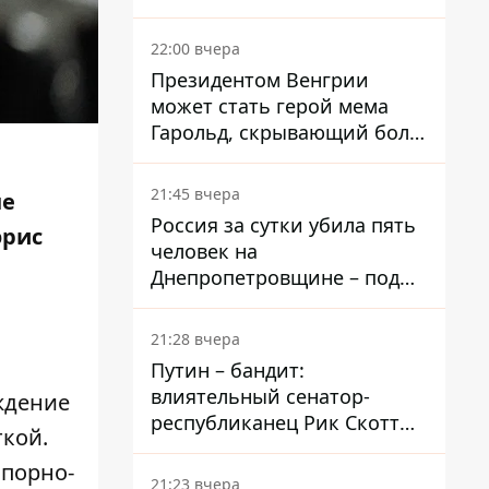
вкладывает миллионы
22:00 вчера
Президентом Венгрии
может стать герой мема
Гарольд, скрывающий боль
– он возглавил народное
голосование
21:45 вчера
не
Россия за сутки убила пять
эрис
человек на
Днепропетровщине – под
ударами оказались пять
районов области
21:28 вчера
Путин – бандит:
влиятельный сенатор-
ждение
республиканец Рик Скотт
ткой.
призвал Конгресс привлечь
 порно-
РФ к ответственности за
21:23 вчера