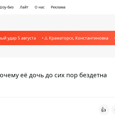
Шоу-биз
Лайт
О нас
Реклама
ный удар 5 августа
⚠️ Краматорск, Константиновка
очему её дочь до сих пор бездетна
👍