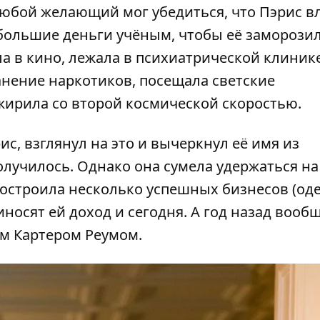
 любой желающий мог убедиться, что Пэрис в
большие деньги учёным, чтобы её заморози
ла в кино, лежала в психиатрической клинике
анение наркотиков, посещала светские
жирила со второй космической скоростью.
с, взглянул на это и вычеркнул её имя из
лучилось. Однако она сумела удержаться на 
построила несколько успешных бизнесов (оде
носят ей доход и сегодня. А год назад вооб
м Картером Реумом.