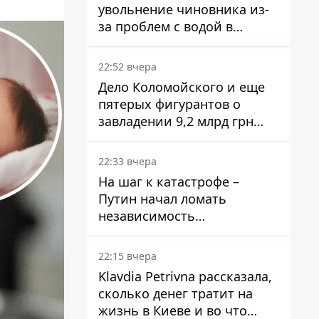
увольнение чиновника из-
за проблем с водой в
Марганце
22:52 вчера
Дело Коломойского и еще
пятерых фигурантов о
завладении 9,2 млрд грн
ПриватБанка направили в
суд
22:33 вчера
На шаг к катастрофе –
Путин начал ломать
независимость
собственного Центробанка,
заставив снизить базовую
22:15 вчера
ставку
Klavdia Petrivna рассказала,
сколько денег тратит на
жизнь в Киеве и во что