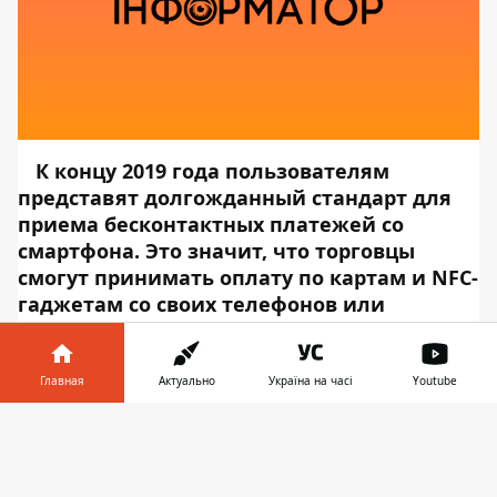
К концу 2019 года пользователям
представят долгожданный стандарт для
приема бесконтактных платежей со
смартфона. Это значит, что торговцы
смогут принимать оплату по картам и NFC-
гаджетам со своих телефонов или
планшетов (Совет по стандартам
безопасности индустрии платежных карт
называет эти устройства «COTS»).
Главная
Актуально
Україна на часі
Youtube
Некоторые страны, в том числе и Украина,
Информатор в
уже запустили подобные сервисы, но до
Скачать
телефоне
👉
вступления в силу нового стандарта они
работают в пилотном режиме. Об этом