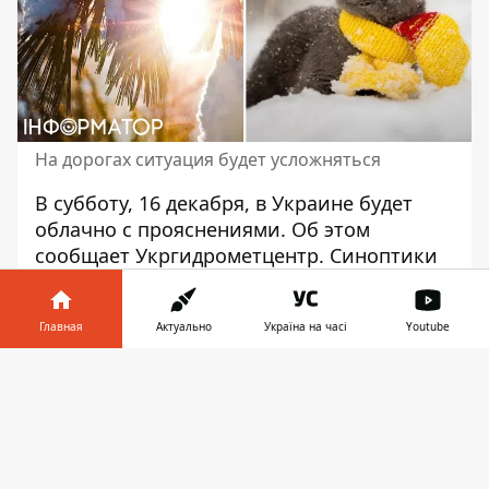
На дорогах ситуация будет усложняться
В субботу, 16 декабря,
в Украине будет
облачно с прояснениями
. Об этом
сообщает Укргидрометцентр. Синоптики
прогнозируют, что теплая погода в
Украине продолжается. Наши предки
Главная
Актуально
Україна на часі
Youtube
заметили: какая погода в этот день, таким
будет и апрель.
Информатор в
Скачать
телефоне
👉
Синоптики
в Укргидрометцентре
сообщают, что морозы ожидаются
буквально ближайшие две ночи. Без
существенных осадков, лишь в северной