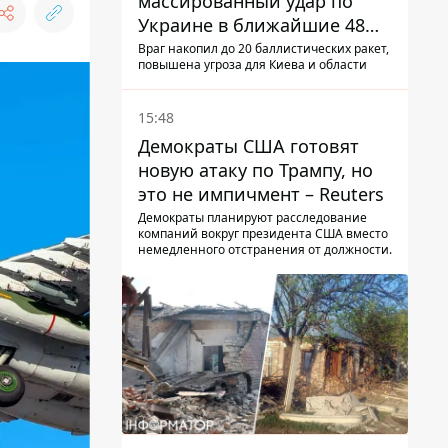
массированный удар по
Украине в ближайшие 48
часов – разведка США
Враг накопил до 20 баллистических ракет,
повышена угроза для Киева и области
15:48
Демократы США готовят
новую атаку по Трампу, но
это не импичмент – Reuters
Демократы планируют расследование
компаний вокруг президента США вместо
немедленного отстранения от должности.