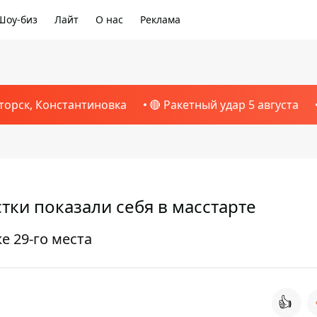
Шоу-биз
Лайт
О нас
Реклама
торск, Константиновка
🔴 Ракетный удар 5 августа
тки показали себя в масстарте
 29-го места
👍