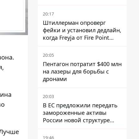
часов – разведка США
20:17
Штиллерман опроверг
фейки и установил дедлайн,
когда Freyja от Fire Point
полноценно заработает
против баллистики
20:05
зона.
Пентагон потратит $400 млн
я
,
на лазеры для борьбы с
дронами
рина
20:03
во
В ЕС предложили передать
замороженные активы
России новой структуре
блока
 Лучше
19:46