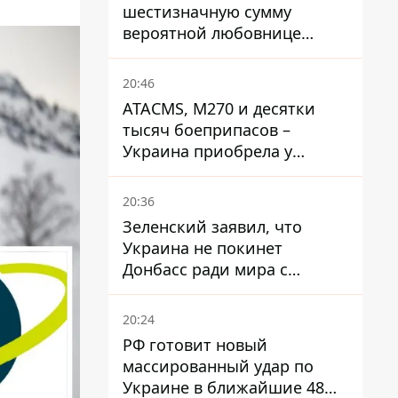
шестизначную сумму
вероятной любовнице
Инфантино - The Telegraph
20:46
ATACMS, M270 и десятки
тысяч боеприпасов –
Украина приобрела у
Турции мощный пакет
вооружения
20:36
Зеленский заявил, что
Украина не покинет
Донбасс ради мира с
Россией
20:24
РФ готовит новый
массированный удар по
Украине в ближайшие 48