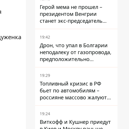
Герой мема не прошел –
я
президентом Венгрии
станет экс-председатель
Верховного Суда, которого
критиковал Орбан.
цуженка
19:42
Дрон, что упал в Болгарии
неподалеку от газопровода,
предположительно
украинский - Минобороны
страны
19:29
Топливный кризис в РФ
бьет по автомобилям –
россияне массово жалуются
на поломки из-за
некачественного бензина
19:24
Виткофф и Кушнер приедут
в Киев и Москву раньше,