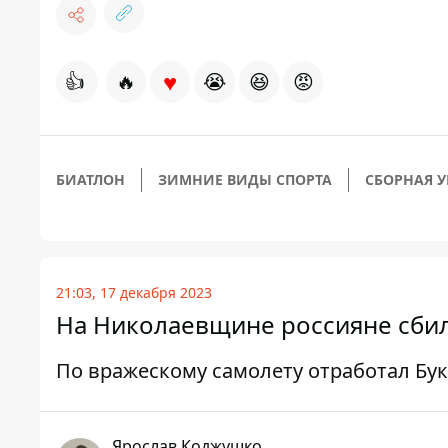
♥
👍
🔥
😭
😆
😡
БИАТЛОН
ЗИМНИЕ ВИДЫ СПОРТА
СБОРНАЯ 
21:03, 17 декабря 2023
На Николаевщине россияне сбил
По вражескому самолету отработал Бу
Ярослав Коджушко