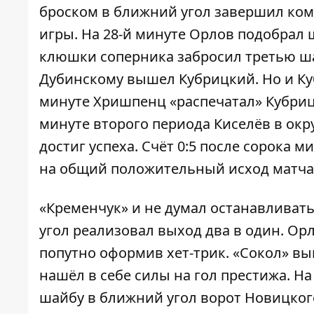
броском в ближний угол завершил ком
игры. На 28-й минуте Орлов подобрал 
клюшки соперника забросил третью ш
Дубинскому вышел Кубрицкий. Но и Куб
минуте Хришпенц «распечатал» Кубрицк
минуте второго периода Киселёв в ок
достиг успеха. Счёт 0:5 после сорока 
на общий положительный исход матча
«Кременчук» и не думал останавливать
угол реализовал выход два в один. Ор
попутно оформив хет-трик. «Сокол» в
нашёл в себе силы на гол престижа. На
шайбу в ближний угол ворот Новицког