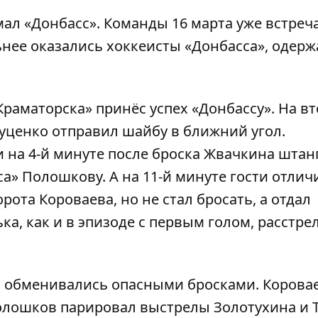
мал «Донбасс». Команды 16 марта уже
встреч
ьнее оказались хоккеисты «Донбасса», одерж
раматорска» принёс успех «Донбассу». На в
уценко отправил шайбу в ближний угол.
и на 4-й минуте после броска Жвачкина штан
а» Полошкову. А на 11-й минуте гости отлич
рота Короваева, но не стал бросать, а отдал
ка, как и в эпизоде с первым голом, расстре
о обменивались опасными бросками. Корова
Полошков парировал выстрелы Золотухина и Т