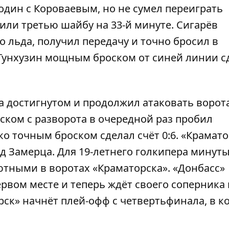
один с Короваевым, но не сумел переиграть
сили третью шайбу на 33-й минуте. Сигарёв
о льда, получил передачу и точно бросил в
Тунхузин мощным броском от синей линии с
а достигнутом и продолжил атаковать ворот
оском с разворота в очередной раз пробил
ко точным броском сделал счёт 0:6. «Крамато
д Замерца. Для 19-летнего голкипера минуты
ютными в воротах «Краматорска». «Донбасс»
рвом месте и теперь ждёт своего соперника 
ск» начнёт плей-офф с четвертьфинала, в к