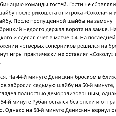
бинацию команды гостей. Гости не сбавляли
шайбу после рикошета от игрока «Сокола» и 
айбу. После пропущенной шайбы на замену
рицкий недолго держал ворота на замке. На
ого и сделал счёт в матче 0:4. На последней
ружении четверых соперников решился на бр
минут игры практически не оставлял «Соколу»
.
ся. На 44-й минуте Денискин броском в бли
лов забросил седьмую шайбу на 50-й минуте,
ыглядел полностью деморализованным, одна
 54-й минуте Рубан остался без опеки и отпр
о. Однако на 58-й минуте Денискин вернул р