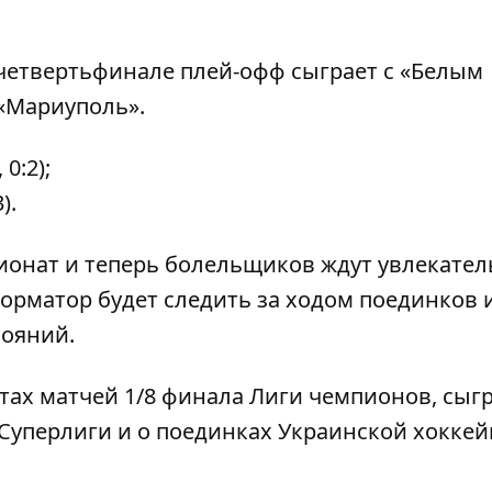
 четвертьфинале плей-офф сыграет с «Белым
 «Мариуполь».
 0:2);
).
онат и теперь болельщиков ждут увлекате
орматор
будет следить за ходом поединков 
тояний.
тах матчей 1/8 финала Лиги чемпионов,
сыг
Суперлиги
и о поединках
Украинской хокке