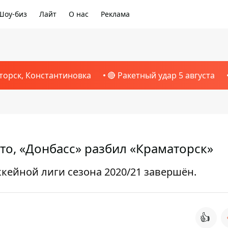
Шоу-биз
Лайт
О нас
Реклама
торск, Константиновка
🔴 Ракетный удар 5 августа
то, «Донбасс» разбил «Краматорск»
кейной лиги сезона 2020/21 завершён.
👍