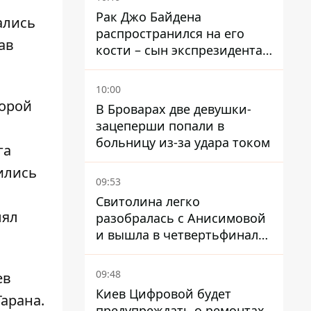
Рак Джо Байдена
ались
распространился на его
ав
кости – сын экспрезидента
США рассказал, что болезнь
отца прогрессирует
10:00
торой
В Броварах две девушки-
зацеперши попали в
больницу из-за удара током
га
ились
09:53
Свитолина легко
лял
разобралась с Анисимовой
и вышла в четвертьфинал
турнира в Торонто
09:48
ев
Киев Цифровой будет
арана.
предупреждать о ремонтах,