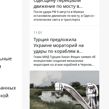
Одесщину перекрыли
движение по мосту в
Маяках - подробности от
После удара РФ 9 августа в Маяках
остановили движение по мосту, в Одессе -
ГНСУ
отключение света и транспорта
11:01
Турция предложила
Украине мораторий на
удары по кораблям в
Черном море
Глава МИД Турции Хакан Фидан заявил об
льные
инициативе создания механизма
моратория на атаки кораблей в Черном
и
море
ранных
йной