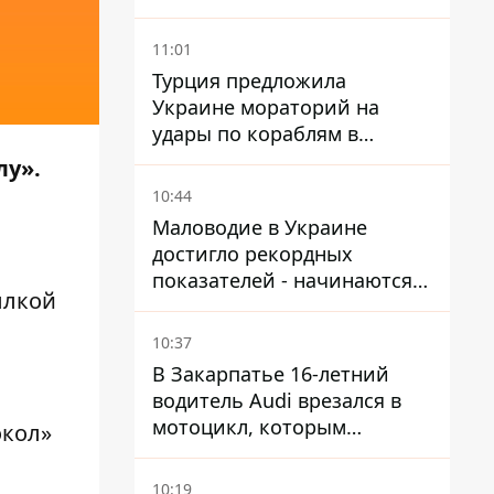
положения, выехали более
20 тысяч человек
11:01
Турция предложила
Украине мораторий на
удары по кораблям в
Черном море
лу».
10:44
Маловодие в Украине
достигло рекордных
показателей - начинаются
сылкой
ограничения
водоснабжения
10:37
В Закарпатье 16-летний
водитель Audi врезался в
мотоцикл, которым
окол»
управлял 10-летний
мальчик
10:19