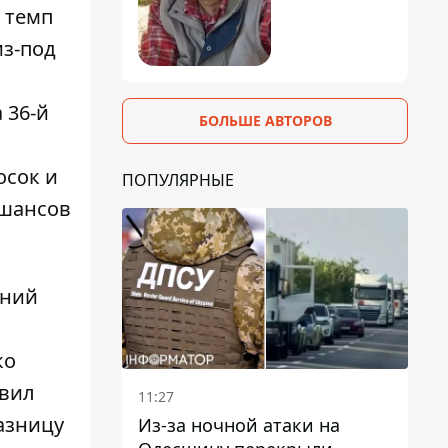
 темп
из-под
 36-й
БОЛЬШЕ АВТОРОВ
осок и
ПОПУЛЯРНЫЕ
 шансов
жний
ко
авил
11:27
азницу
Из-за ночной атаки на