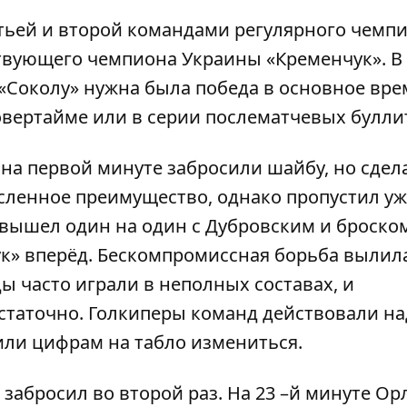
тьей и второй командами регулярного чемпи
твующего чемпиона Украины «Кременчук». В
 «Соколу» нужна была победа в основное вре
овертайме или в серии послематчевых булли
 на первой минуте забросили шайбу, но сдел
исленное преимущество, однако пропустил у
вышел один на один с Дубровским и броско
к» вперёд. Бескомпромиссная борьба вылил
 часто играли в неполных составах, и
статочно. Голкиперы команд действовали н
или цифрам на табло измениться.
 забросил во второй раз. На 23 –й минуте Ор