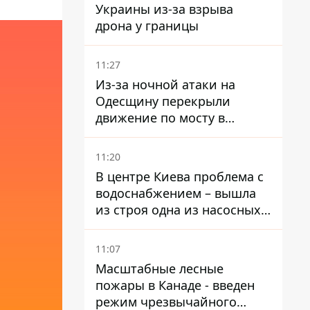
Украины из-за взрыва
дрона у границы
11:27
Из-за ночной атаки на
Одесщину перекрыли
движение по мосту в
Маяках - подробности от
ГНСУ
11:20
В центре Киева проблема с
водоснабжением – вышла
из строя одна из насосных
станций
11:07
Масштабные лесные
пожары в Канаде - введен
режим чрезвычайного