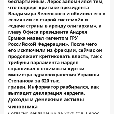
беспартийным. Лерос запомнился тем,
что подверг критике президента
Владимира Зеленского и обвинил его в
«слиянии со старой системой» и
«сдаче страны в аренду олигархам»,
а
главу Офиса президента Андрея
Ермака назвал «агентом ГРУ
Российской Федерации». После чего
его исключили из фракции, сейчас он
продолжает критиковать власть, так с
трибуны парламента нардеп
спрашивал о стоимости куртки
министра здравоохранения Украины
Степанова за 620 тыс.
гривен.
Информатор
разбирался, как
выглядит
декларация
нардепа.
Доходы
и денежные активы
чиновника
Согласно декларации за 2020 год, Лерос