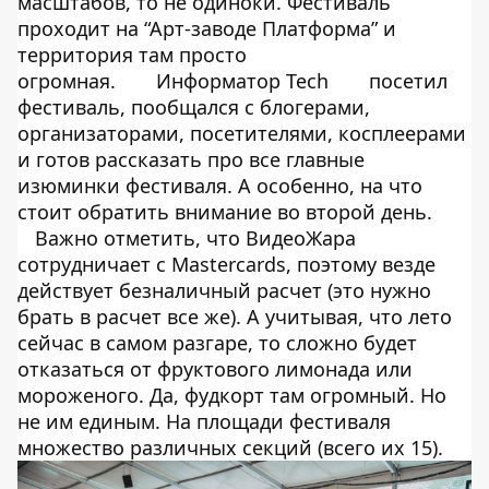
масштабов, то не одиноки. Фестиваль
проходит на “Арт-заводе Платформа” и
территория там просто
огромная.
Информатор Tech
посетил
фестиваль, пообщался с блогерами,
организаторами, посетителями, косплеерами
и готов рассказать про все главные
изюминки фестиваля. А особенно, на что
стоит обратить внимание во второй день.
Важно отметить, что ВидеоЖара
сотрудничает с Mastercards, поэтому везде
действует безналичный расчет (это нужно
брать в расчет все же). А учитывая, что лето
сейчас в самом разгаре, то сложно будет
отказаться от фруктового лимонада или
мороженого. Да, фудкорт там огромный. Но
не им единым. На площади фестиваля
множество различных секций (всего их 15).