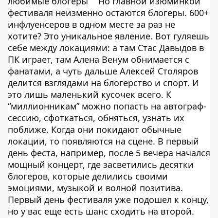
любимые блогеры
Но главной изюминкой
фестиваля неизменно остаются блогеры. 600+
инфлуенсеров в одном месте за раз не
хотите? Это уникальное явление. Вот гуляешь
себе между локациями: а там Стас Давыдов в
ПК играет, там Алена Венум обнимается с
фанатами, а чуть дальше Алексей Столяров
делится взглядами на блогерство и спорт. И
это лишь маленький кусочек всего. К
“миллионникам” можно попасть на автограф-
сессию, сфоткаться, обняться, узнать их
поближе. Когда они покидают обычные
локации, то появляются на сцене. В первый
день феста, например, после 5 вечера начался
мощный концерт, где засветились десятки
блогеров, которые делились своими
эмоциями, музыкой и волной позитива.
Первый день фестиваля уже подошел к концу,
но у вас еще есть шанс сходить на второй.