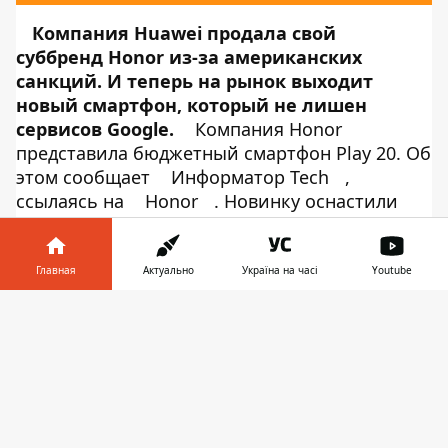
Компания Huawei продала свой
суббренд Honor из-за американских
санкций. И теперь на рынок выходит
новый смартфон, который не лишен
сервисов Google.
Компания Honor
представила бюджетный смартфон Play 20. Об
этом сообщает
Информатор Tech
,
ссылаясь на
Honor
. Новинку оснастили
6.5-дюймовой IPS LCD-панелью с
разрешением HD+ и каплевидным вырезом.
На нем разместили 5-
Главная
Актуально
Україна на часі
Youtube
мегапиксельную фронтальную камеру.
Информатор в
Работает устройство под управлением
Скачать
телефоне
👉
чипа Unisoc Tiger T610. Это восьмиядерный
процессор с двумя ядрами Cortex A75 с
максимальной частотой 1.8 ГГц, шестью
ядрами Cortex A55 на 1.8 ГГц, а также
графическим ускорителем Mali G52.