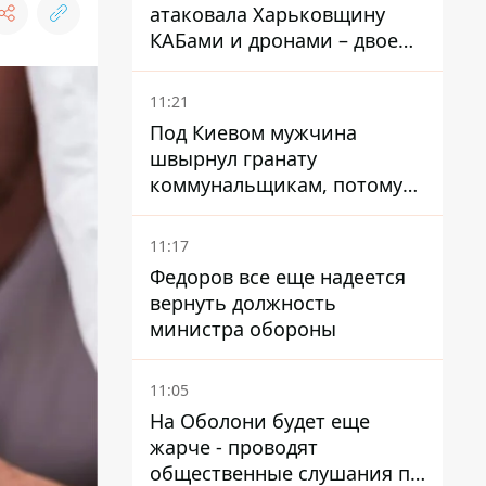
атаковала Харьковщину
КАБами и дронами – двое
погибших и 19 раненых
11:21
Под Киевом мужчина
швырнул гранату
коммунальщикам, потому
что не хотел платить по
квитанциям
11:17
Федоров все еще надеется
вернуть должность
министра обороны
11:05
На Оболони будет еще
жарче - проводят
общественные слушания по