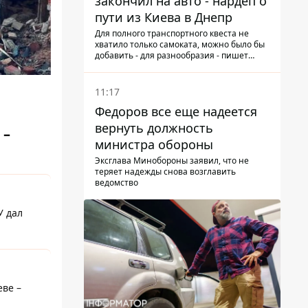
закончил на авто - нардеп о
пути из Киева в Днепр
Для полного транспортного квеста не
хватило только самоката, можно было бы
добавить - для разнообразия - пишет
народный депутат
11:17
Федоров все еще надеется
вернуть должность
 –
министра обороны
Эксглава Минобороны заявил, что не
теряет надежды снова возглавить
ведомство
У дал
еве –