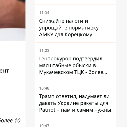
поводу храма УГКЦ на
Северной
11:04
Снижайте налоги и
упрощайте нормативку -
АМКУ дал Корецкому
советы по снижению цен на
топливо
11:03
Генпрокурор подтвердил
масштабные обыски в
ент
Мукачевском ТЦК - более
1,5 тысяч списанных с
военного учета за взятки
10:48
Трамп ответил, надумает ли
давать Украине ракеты для
Patriot – нам и самим нужны
олее 10
10:47