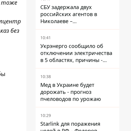
й тоже
СБУ задержала двух
российских агентов в
олцентр
Николаеве –
корректировали удары по
каз без
городу
10:41
Укрэнерго сообщило об
отключении электричества
в 5 областях, причины -
обстрелы и жара
бы
10:38
Мед в Украине будет
дорожать - прогноз
пчеловодов по урожаю
10:29
Starlink для поражения
целей в РФ – Федоров