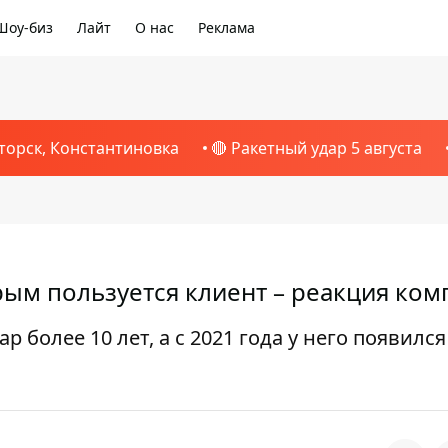
Шоу-биз
Лайт
О нас
Реклама
торск, Константиновка
🔴 Ракетный удар 5 августа
рым пользуется клиент – реакция ко
более 10 лет, а с 2021 года у него появился