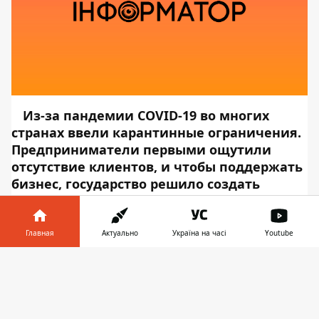
Из-за пандемии COVID-19 во многих
странах ввели карантинные ограничения.
Предприниматели первыми ощутили
отсутствие клиентов, и чтобы поддержать
бизнес, государство решило создать
разовые выплаты. И этим
воспользовались мошенники.
Киберполиция предостерегает украинцев от
Главная
Актуально
Україна на часі
Youtube
нового вида мошенничества, в котором
Информатор в
злоумышленники выманивают у доверчивых
Скачать
телефоне
👉
людей деньги через интернет, обещая
выплаты от государства. Об этом