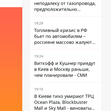
неподалеку от газопровода,
предположительно
украинский - Минобороны
страны
19:29
Топливный кризис в РФ
бьет по автомобилям –
россияне массово жалуются
на поломки из-за
некачественного бензина
19:24
Виткофф и Кушнер приедут
в Киев и Москву раньше,
чем планировали - СМИ
19:10
В Киеве тихо умирают ТРЦ
Ocean Plaza, Blockbuster
Mall и Sky Mall - виноваты