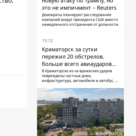
ство.
новую атаку по Трампу, но
это не импичмент – Reuters
Демократы планируют расследование
компаний вокруг президента США вместо
немедленного отстранения от должности.
15:12
Краматорск за сутки
пережил 20 обстрелов,
больше всего авиаударов
КАБ-250
В Краматорске из-за вражеских ударов
повреждены частные дома,
инфраструктура, автомобили и автобус, а
всего за сутки на Донетчине погиб один
человек и еще 15 получили ранения