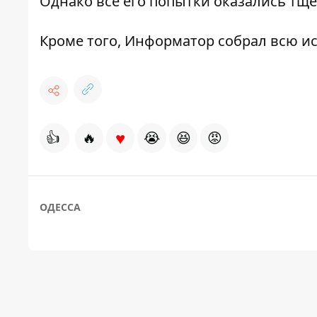
Однако все его попытки оказались тще
Кроме того,
Информатор
собрал всю
ис
♥
👍
🔥
😭
😆
😡
ОДЕССА