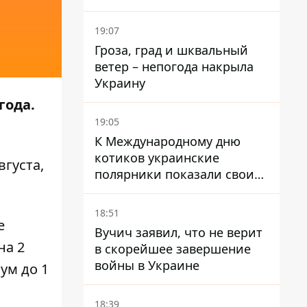
ленивые менеджеры и
каннибализм
19:07
Гроза, град и шквальный
ветер – непогода накрыла
Украину
года.
19:05
К Международному дню
котиков украинские
густа,
полярники показали своих
полярников в Антарктиде
18:51
е
Вучич заявил, что не верит
на 2
в скорейшее завершение
войны в Украине
ум до 1
18:39