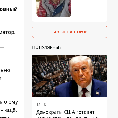
ровный
матор
.
БОЛЬШЕ АВТОРОВ
 —
ПОПУЛЯРНЫЕ
льно
а
ало ему
15:48
н ещё.
Демократы США готовят