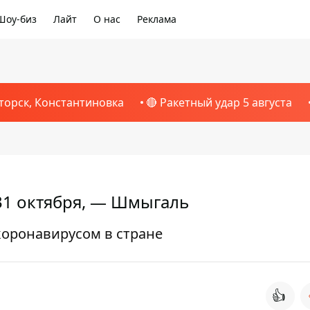
Шоу-биз
Лайт
О нас
Реклама
торск, Константиновка
🔴 Ракетный удар 5 августа
31 октября, — Шмыгаль
коронавирусом в стране
👍