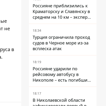
Россияне приблизились к
Краматорску и Славянску в
среднем на 10 км – эксперт
ные
предупредил об усилении
т не
наступления
18:34
Турция ограничила проход
судов в Черное море из-за
всплеска атак
руса в
.
18:19
Россияне ударили по
рейсовому автобусу в
Никополе – есть погибший
и раненые
18:17
В Николаевской области
зафиксировали первый в