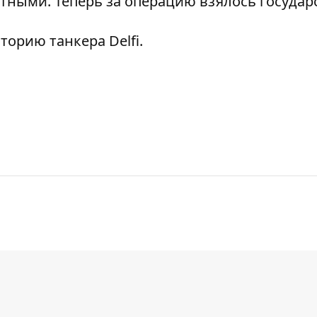
тными. Теперь за операцию взялось государ
торию танкера Delfi
.