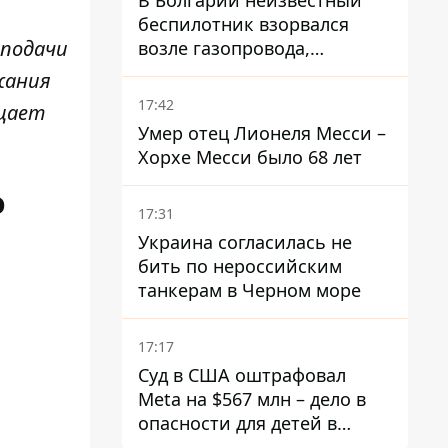
В Болгарии неизвестный
беспилотник взорвался
 подачи
возле газопровода,
которым поставляют газ в
жания
Украину
17:42
бщает
Умер отец Лионеля Месси –
Хорхе Месси было 68 лет
о
17:31
Украина согласилась не
бить по нероссийским
танкерам в Черном море
17:17
Суд в США оштрафовал
Meta на $567 млн ​​– дело в
опасности для детей в
соцсетях