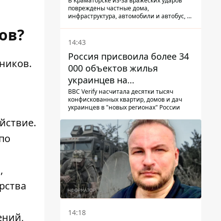
КАБ-250
В Краматорске из-за вражеских ударов
повреждены частные дома,
инфраструктура, автомобили и автобус, а
всего за сутки на Донетчине погиб один
ов?
человек и еще 15 получили ранения
14:43
Россия присвоила более 34
ников.
000 объектов жилья
украинцев на
оккупированных
BBC Verify насчитала десятки тысяч
конфискованных квартир, домов и дач
территориях -
украинцев в "новых регионах" России
расследование BBC
йствие.
по
,
рства
14:18
ений,