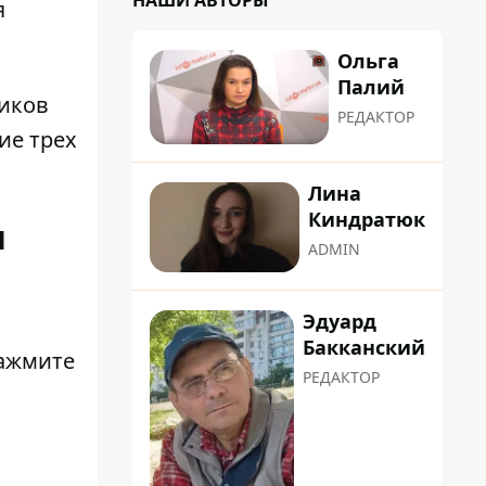
НАШИ АВТОРЫ
я
Ольга
Палий
ников
РЕДАКТОР
ие трех
Лина
Киндратюк
я
ADMIN
Эдуард
Бакканский
нажмите
РЕДАКТОР