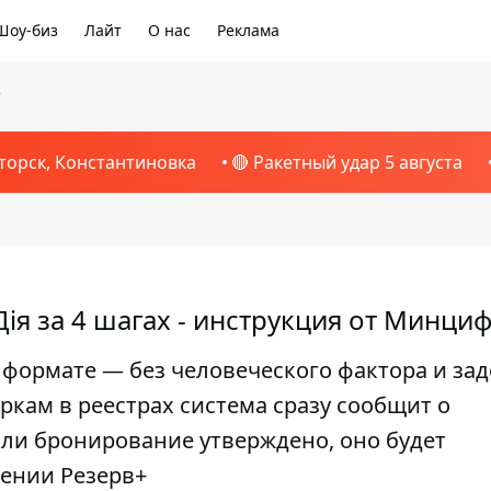
Шоу-биз
Лайт
О нас
Реклама
5
торск, Константиновка
🔴 Ракетный удар 5 августа
Дія за 4 шагах - инструкция от Минци
формате — без человеческого фактора и зад
кам в реестрах система сразу сообщит о
сли бронирование утверждено, оно будет
ении Резерв+