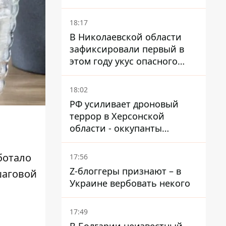
и раненые
18:17
В Николаевской области
зафиксировали первый в
этом году укус опасного
каракурта
18:02
РФ усиливает дроновый
террор в Херсонской
области - оккупанты
получили приказ свободно
охотиться на автомобили
ботало
17:56
Z-блоггеры признают – в
шаговой
Украине вербовать некого
17:49