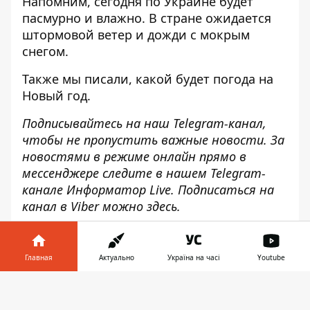
Напомним,
сегодня по Украине будет
пасмурно и влажно
. В стране ожидается
штормовой ветер и дожди с мокрым
снегом.
Также мы писали,
какой будет погода на
Новый год
.
Подписывайтесь на наш
Telegram-канал
,
чтобы не пропустить важные новости. За
новостями в режиме онлайн прямо в
мессенджере следите в нашем Telegram-
канале
Информатор Live
. Подписаться на
канал в Viber можно
здесь
.
Главная
Актуально
Україна на часі
Youtube
Информатор в
♥
🔥
😭
😆
😡
Скачать
👍
телефоне
👉