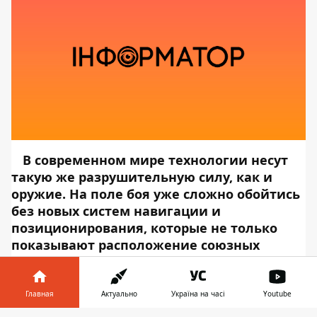
В современном мире технологии несут
такую же разрушительную силу, как и
оружие. На поле боя уже сложно обойтись
без новых систем навигации и
позиционирования, которые не только
показывают расположение союзных
солдат, но и с их помощью направляют
беспилотники и даже артиллерийские
снаряды. Поэтому уязвимость такой
Главная
Актуально
Україна на часі
Youtube
технологии может оказаться критичной.