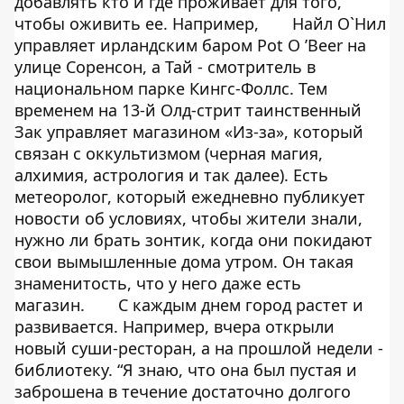
добавлять кто и где проживает для того,
чтобы оживить ее. Например,
Найл О`Нил
управляет ирландским баром Pot O ’Beer на
улице Соренсон, а Тай - смотритель в
национальном парке Кингс-Фоллс. Тем
временем на 13-й Олд-стрит таинственный
Зак управляет магазином «Из-за», который
связан с оккультизмом (черная магия,
алхимия, астрология и так далее). Есть
метеоролог, который ежедневно публикует
новости об условиях, чтобы жители знали,
нужно ли брать зонтик, когда они покидают
свои вымышленные дома утром. Он такая
знаменитость, что у него даже есть
магазин.
С каждым днем город растет и
развивается. Например, вчера открыли
новый суши-ресторан, а на прошлой недели -
библиотеку. “Я знаю, что она был пустая и
заброшена в течение достаточно долгого