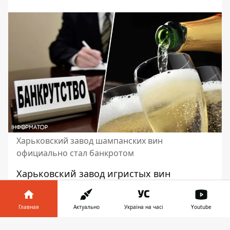
Харьковский завод шампанских вин
официально стал банкротом
Харьковский завод игристых вин
признали банкротом
. Такое решение было
принято в Хозяйственном суде
Главная
Актуально
Україна на часі
Youtube
Харьковской области. Об этом рассказали
представители Верховного суда Украины.
Информатор в