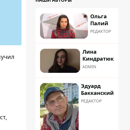
НАШИ АВТОРЫ
Ольга
Палий
РЕДАКТОР
Лина
лучил
Киндратюк
ADMIN
Эдуард
Бакканский
РЕДАКТОР
ст,