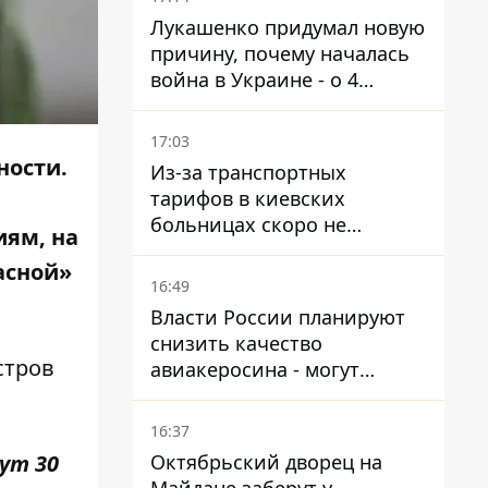
Лукашенко придумал новую
причину, почему началась
война в Украине - о 4
позициях речь не идет
17:03
ности.
Из-за транспортных
тарифов в киевских
больницах скоро не
иям, на
останется медсестер и
асной»
санитарок - профессор
16:49
Голубовская
Власти России планируют
снизить качество
стров
авиакеросина - могут
появиться проблемы с
самолетами в Якутию
16:37
нут 30
Октябрьский дворец на