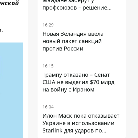
Майдане заберут у
ынской
профсоюзов – решение
Хозяйственного суда
16:29
а
.
Новая Зеландия ввела
новый пакет санкций
против России
16:15
Трампу отказано – Сенат
США не выделил $70 млрд
на войну с Ираном
16:04
Илон Маск пока отказывает
Украине в использовании
Starlink для ударов по
территории России – СМИ