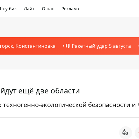
Шоу-биз
Лайт
О нас
Реклама
торск, Константиновка
🔴 Ракетный удар 5 августа
йдут ещё две области
о техногенно-экологической безопасности и
👍