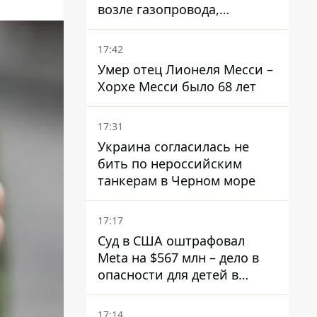
возле газопровода,
которым поставляют газ в
Украину
17:42
Умер отец Лионеля Месси –
Хорхе Месси было 68 лет
17:31
Украина согласилась не
бить по нероссийским
танкерам в Черном море
17:17
Суд в США оштрафовал
Meta на $567 млн ​​– дело в
опасности для детей в
соцсетях
17:14