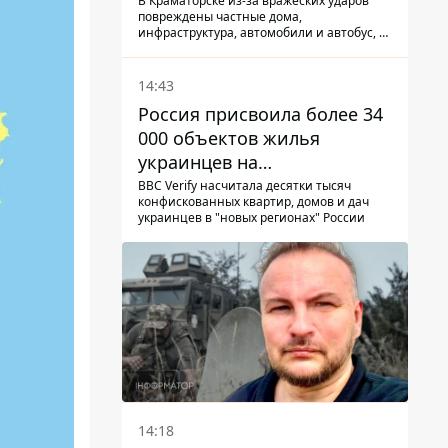
КАБ-250
В Краматорске из-за вражеских ударов
повреждены частные дома,
инфраструктура, автомобили и автобус, а
всего за сутки на Донетчине погиб один
человек и еще 15 получили ранения
14:43
Россия присвоила более 34
000 объектов жилья
украинцев на
оккупированных
BBC Verify насчитала десятки тысяч
конфискованных квартир, домов и дач
территориях -
украинцев в "новых регионах" России
расследование BBC
14:18