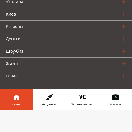
Украина
Киев
Регионы
Деньги
Шоу-биз
Жизнь
О нас
Главная
Актуально
Україна на часі
Youtube
Информатор в
Информатор проекты
Скачать
телефоне
👉
Столица
Ваши финансы
Авто
Geek