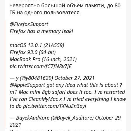
невероятно большой объём памяти, до 80
ГБ на одного пользователя.
@FirefoxSupport
Firefox has a memory leak!
macOS 12.0.1 (21A559)
Firefox 93.0 (64-bit)
MacBook Pro (16-inch, 2021)
pic.twitter.com/fC7fNRv7jE
— y (@y80481629)
October 27, 2021
@AppleSupport
got any idea what this is about ?
m1 Mac mini 8gb safari does it too. I've restarted
I've ran CleanMyMac x I've tried everything I know
to do
pic.twitter.com/TXNuEn3ayl
— BayekAuditore (@Bayek_Auditore)
October 29,
2021