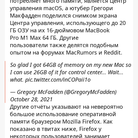
потребляет много памяти, является Центр
управления macOS, а ютубер Грегори
Макфадден поделился снимком экрана
Центра управления, использующего до 20
ГБ ОЗУ на их 16-дюймовом MacBook
Pro M1 Max 64 ГБ. Другие
пользователи также делятся подобным
опытом на
форумах MacRumors
и
Reddit
.
So glad I got 64GB of memory on my new Mac so
I can use 26GB of it for control center... Wait...
what.
pic.twitter.com/inCOPaii1o
— Gregory McFadden (@GregoryMcFadden)
October 28, 2021
Другие отчёты указывают на невероятно
большое использование оперативной
памяти браузером Mozilla Firefox. Как
показано в твитах ниже, Firefox у
некоторых пользователей занимает