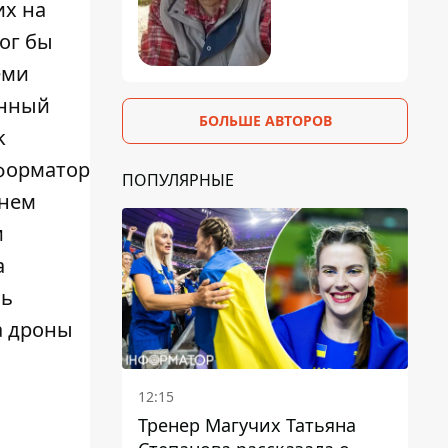
их на
ог бы
еми
янный
БОЛЬШЕ АВТОРОВ
k
форматор
ПОПУЛЯРНЫЕ
 нем
и
а
зь
а дроны
12:15
Тренер Магучих Татьяна