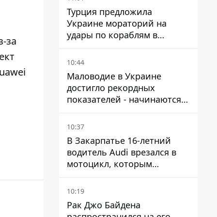
Турция предложила
Украине мораторий на
удары по кораблям в
з-за
Черном море
ект
10:44
uawei
Маловодие в Украине
достигло рекордных
показателей - начинаются
ограничения
водоснабжения
10:37
В Закарпатье 16-летний
водитель Audi врезался в
мотоцикл, которым
управлял 10-летний
мальчик
10:19
Рак Джо Байдена
распространился на его