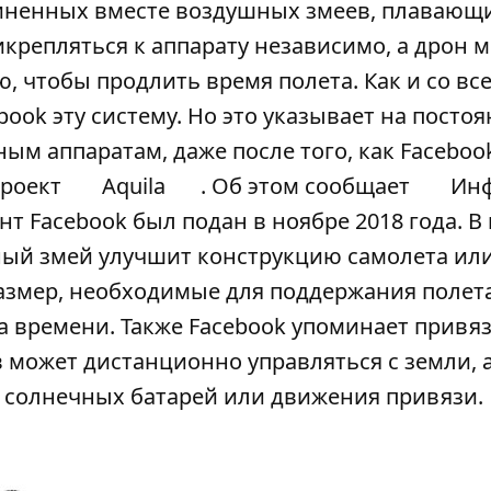
диненных вместе воздушных змеев, плавающ
крепляться к аппарату независимо, а дрон м
, чтобы продлить время полета. Как и со вс
book эту систему. Но это указывает на посто
ым аппаратам, даже после того, как Faceboo
проект
Aquila
. Об этом сообщает
Ин
нт Facebook был подан в ноябре 2018 года. В
ный змей улучшит конструкцию самолета ил
размер, необходимые для поддержания полет
а времени. Также Facebook упоминает привя
 может дистанционно управляться с земли, 
 солнечных батарей или движения привязи.