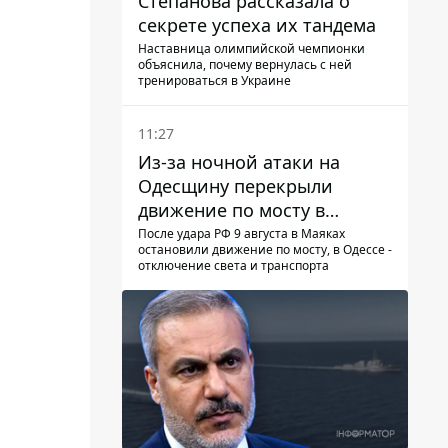
Степанова рассказала о
секрете успеха их тандема
Наставница олимпийской чемпионки
объяснила, почему вернулась с ней
тренироваться в Украине
11:27
Из-за ночной атаки на
Одесщину перекрыли
движение по мосту в
Маяках - подробности от
После удара РФ 9 августа в Маяках
остановили движение по мосту, в Одессе -
ГНСУ
отключение света и транспорта