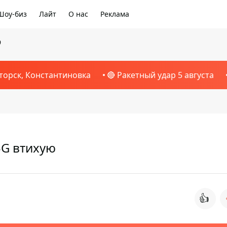
Шоу-биз
Лайт
О нас
Реклама
9
торск, Константиновка
🔴 Ракетный удар 5 августа
5G втихую
👍