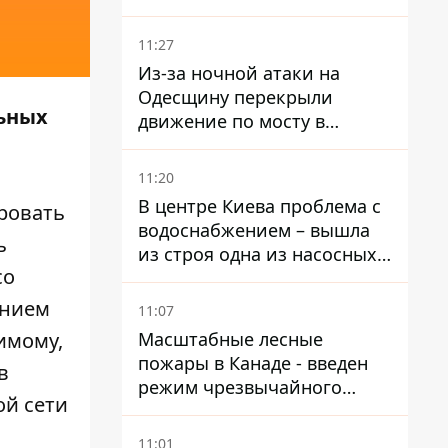
11:27
Из-за ночной атаки на
Одесщину перекрыли
льных
движение по мосту в
Маяках - подробности от
ГНСУ
11:20
В центре Киева проблема с
ровать
водоснабжением – вышла
ь
из строя одна из насосных
со
станций
ением
11:07
Масштабные лесные
имому,
пожары в Канаде - введен
в
режим чрезвычайного
ой сети
положения, выехали более
20 тысяч человек
11:01