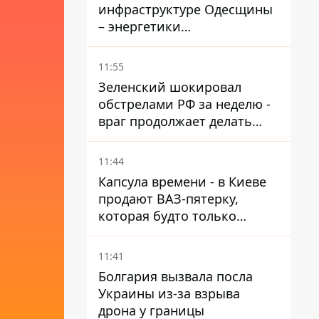
инфраструктуре Одесщины
– энергетики
восстанавливают свет
11:55
Зеленский шокировал
обстрелами РФ за неделю -
враг продолжает делать
ставку на баллистический
террор
11:44
Капсула времени - в Киеве
продают ВАЗ-пятерку,
которая будто только
сошла с конвейера
11:41
Болгария вызвала посла
Украины из-за взрыва
дрона у границы