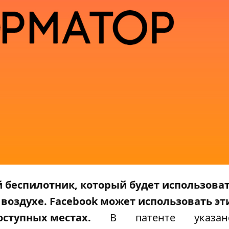
й беспилотник, который будет использова
 воздухе. Facebook может использовать э
оступных местах.
В
патенте
указан