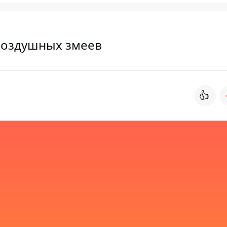
 воздушных змеев
👍