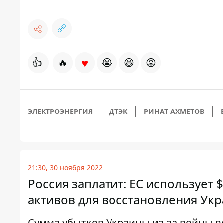
♥
👍
🔥
😭
😆
😡
ЭЛЕКТРОЭНЕРГИЯ
ДТЭК
РИНАТ АХМЕТОВ
21:30, 30 ноября 2022
Россия заплатит: ЕС использует
активов для восстановления Ук
Сумма убытков Украины из-за войны в