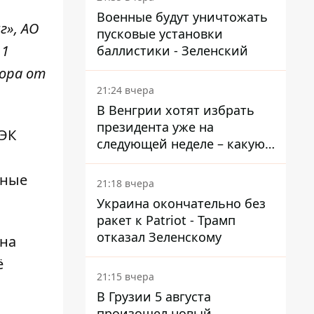
Военные будут уничтожать
г», АО
пусковые установки
 1
баллистики - Зеленский
тора от
21:24 вчера
В Венгрии хотят избрать
президента уже на
ТЭК
следующей неделе – какую
дату предлагают
нные
21:18 вчера
Украина окончательно без
ракет к Patriot - Трамп
отказал Зеленскому
 на
ё
21:15 вчера
В Грузии 5 августа
произошел новый