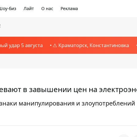
Шоу-биз
Лайт
О нас
Реклама
2
ный удар 5 августа
⚠️ Краматорск, Константиновка
евают в завышении цен на электроэ
изнаки манипулирования и злоупотреблений