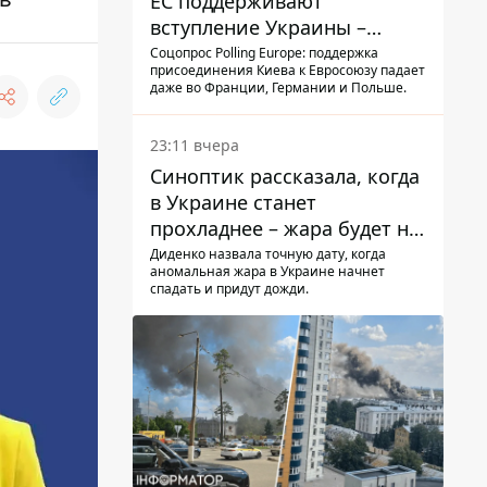
ЕС поддерживают
вступление Украины –
результаты опроса
Соцопрос Polling Europe: поддержка
присоединения Киева к Евросоюзу падает
даже во Франции, Германии и Польше.
23:11 вчера
Синоптик рассказала, когда
в Украине станет
прохладнее – жара будет не
долго
Диденко назвала точную дату, когда
аномальная жара в Украине начнет
спадать и придут дожди.