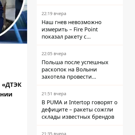
раскрыли детали
22:19 вчера
Наш гнев невозможно
измерить – Fire Point
показал ракету с
загадочной отметкой 723
22:05 вчера
Польша после успешных
раскопок на Волыни
захотела провести
эксгумацию в новых местах
О «ДТЭК
ании
21:51 вчера
В PUMA и Intertop говорят о
дефиците – ракеты сожгли
склады известных брендов
21:35 вчера