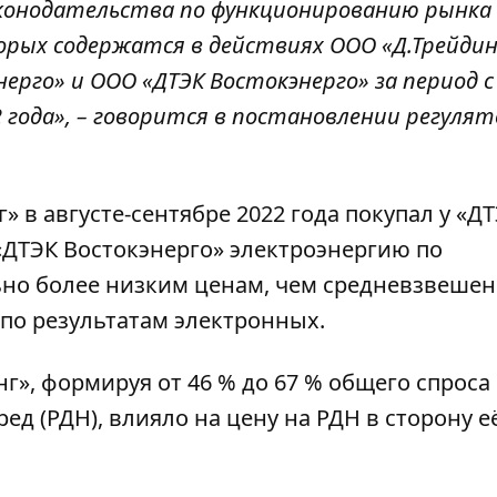
аконодательства по функционированию рынка
орых содержатся в действиях ООО «Д.Трейдин
нерго» и ООО «ДТЭК Востокэнерго» за период с
2 года», – говорится в постановлении регуля
» в августе-сентябре 2022 года покупал у «Д
«ДТЭК Востокэнерго» электроэнергию по
ьно более низким ценам, чем средневзвеше
по результатам электронных.
г», формируя от 46 % до 67 % общего спроса
ед (РДН), влияло на цену на РДН в сторону е