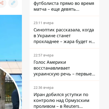
футболиста прямо во время
матча – еще девять
пострадали
23:11 вчера
Синоптик рассказала, когда
в Украине станет
прохладнее – жара будет не
долго
22:57 вчера
Голос Америки
восстанавливает
украинскую речь – первые
эфиры ожидаются на
следующей неделе
22:36 вчера
Иран добился уступки по
контролю над Ормузским
проливом – в Reuters