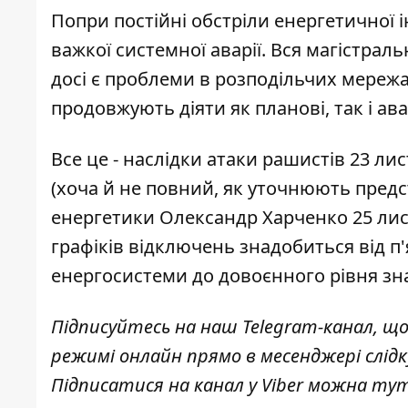
Попри постійні обстріли енергетичної 
важкої системної аварії. Вся магістра
досі є проблеми в розподільчих мережах
продовжують діяти як планові, так і ав
Все це - наслідки атаки рашистів 23 ли
(хоча й не повний, як уточнюють пред
енергетики Олександр Харченко 25 лис
графіків відключень знадобиться від п'
енергосистеми до довоєнного рівня
зн
Підписуйтесь на наш
Telegram-канал
, щ
режимі онлайн прямо в месенджері слід
Підписатися на канал у Viber можна
ту