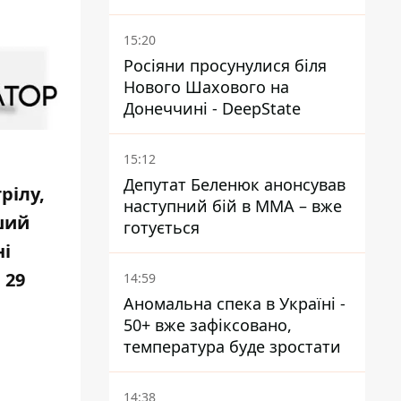
15:20
Росіяни просунулися біля
Нового Шахового на
Донеччині - DeepState
15:12
Депутат Беленюк анонсував
рілу,
наступний бій в ММА – вже
ший
готується
ні
 29
14:59
Аномальна спека в Україні -
50+ вже зафіксовано,
температура буде зростати
14:38