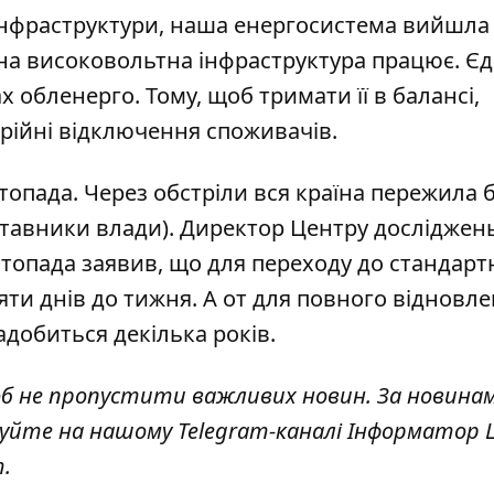
інфраструктури,
наша енергосистема
вийшла 
льна високовольтна інфраструктура працює. Єд
 обленерго. Тому, щоб тримати її в балансі,
арійні відключення споживачів.
стопада. Через обстріли вся країна пережила 
ставники влади). Директор Центру досліджен
топада заявив, що для переходу до стандарт
яти днів до тижня. А от для повного відновл
адобиться декілька років
.
об не пропустити важливих новин. За новина
куйте на нашому Telegram-каналі
Інформатор L
т
.