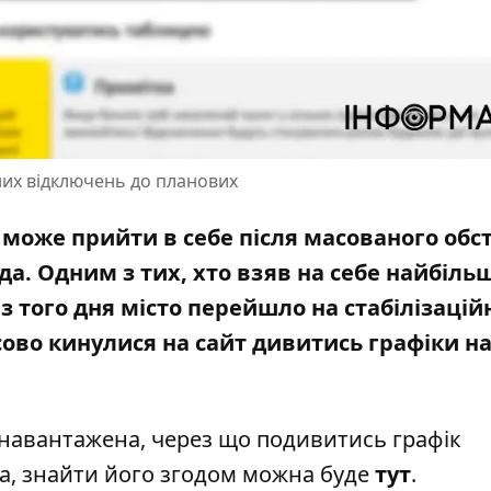
них відключень до планових
 може прийти в себе після масованого обст
а. Одним з тих, хто взяв на себе найбіль
 з того дня місто перейшло на стабілізацій
сово кинулися на сайт дивитись графіки на
ренавантажена, через що подивитись графік
а, знайти його згодом можна буде
тут
.