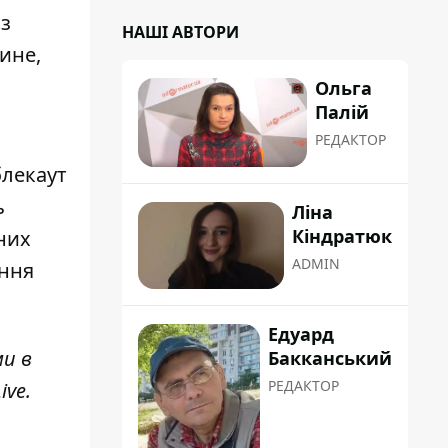
з
НАШІ АВТОРИ
ине,
Ольга
Палій
РЕДАКТОР
блекаут
ь
Ліна
Кіндратюк
них
ADMIN
ення
Едуард
ми в
Бакканський
РЕДАКТОР
ive
.