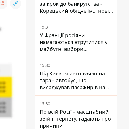
за крок до банкрутства -
Корецький обіцяє їм… нові
склади
15:31
У Франції росіяни
намагаються втрутитися у
майбутні вибори
президента завдяки ботам
15:30
Під Києвом авто взяло на
таран автобус, що
висаджував пасажирів на
зупинці - пасажирка в
лікарні
15:30
По всій Росії - масштабний
збій інтернету, гадають про
причини