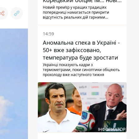
Корецький обіцяє їм… нові
склади
Новий прем’єр у кращих традиціях
попередниці намагається прикрити
відсутність реальних дій гарними
словами
14:59
Аномальна спека в Україні -
50+ вже зафіксовано,
температура буде зростати
Українці показують кадри з
термометрами, поки синоптики обіцяють
прохолоду вже наступного тижня