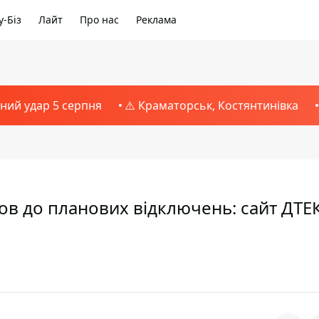
-Біз
Лайт
Про нас
Реклама
тний удар 5 серпня
⚠️ Краматорськ, Костянтинівка
в до планових відключень: сайт ДТЕ