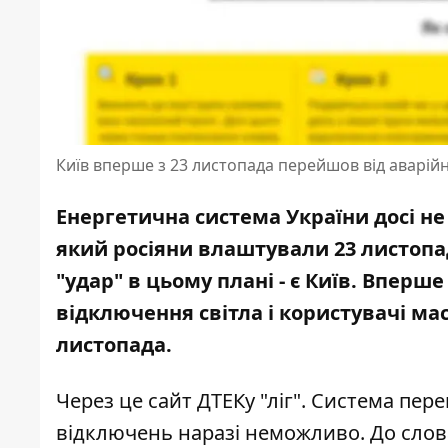
Київ вперше з 23 листопада перейшов від аварій
Енергетична система України досі не
який росіяни влаштували 23 листопад
"удар" в цьому плані - є Київ. Вперше
відключення світла і користувачі ма
листопада.
Через це сайт ДТЕКу "ліг". Система пе
відключень наразі неможливо. До слов