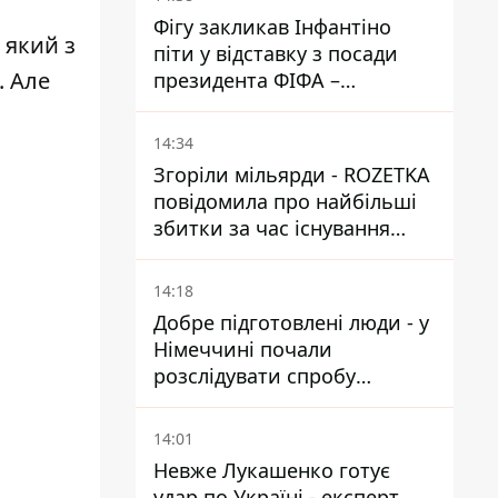
Фігу закликав Інфантіно
 який з
піти у відставку з посади
. Але
президента ФІФА –
врятувати футбол ще не
пізно
14:34
Згоріли мільярди - ROZETKA
повідомила про найбільші
збитки за час існування
компанії
14:18
Добре підготовлені люди - у
Німеччині почали
розслідувати спробу
вдарити дроном по
українському літаку на
14:01
аеродромі Лейпцигу
Невже Лукашенко готує
удар по Україні - експерт