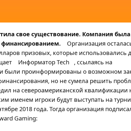
тила свое существование. Компания была
с финансированием.
Организация осталас
олларов призовых, которые использовались 
бщает
Информатор Tech
, ссылаясь на
оки были проинформированы о возможном за
финансирования, но не сумела решить пробл
бедил на североамериканской квалификации 
каким именем игроки будут выступать на турн
нтябре 2018 года. Тогда организация подписа
rward Gaming: