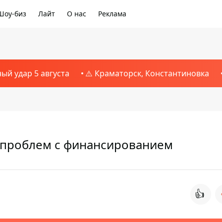
Шоу-биз
Лайт
О нас
Реклама
ный удар 5 августа
⚠️ Краматорск, Константиновка
а проблем с финансированием
👍