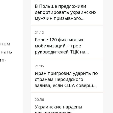
В Польше предложили
депортировать украинских
мужчин призывного
возраста - кого это может
затронуть
21:12
Более 120 фиктивных
вном
мобилизаций – трое
знать
руководителей ТЦК на
Волыни и Буковине
am-
получили подозрения за
21:05
фейковые отчеты
Иран пригрозил ударить по
странам Персидского
залива, если США совершат
хотя бы одну атаку - Reuters
20:56
Украинские нардепы
раскритиковали