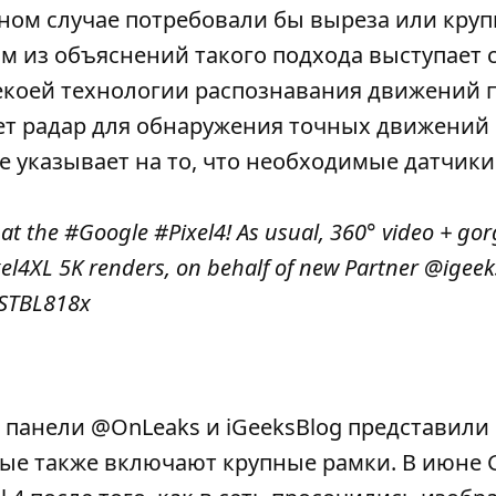
ном случае потребовали бы выреза или круп
 из объяснений такого подхода выступает с
некоей технологии распознавания движений 
зует радар для обнаружения точных движений
e указывает на то, что необходимые датчики
 at the
#Google
#Pixel4
! As usual, 360° video + go
xel4XL
5K renders, on behalf of new Partner
@igeek
ySTBL818x
 панели @OnLeaks и iGeeksBlog представили
ые также включают крупные рамки. В июне 