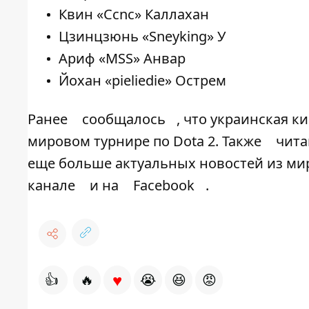
Квин «Ccnc» Каллахан
Цзинцзюнь «Sneyking» У
Ариф «MSS» Анвар
Йохан «pieliedie» Острем
Ранее
сообщалось
, что украинская к
мировом турнире по Dota 2. Также
чита
еще больше актуальных новостей из ми
канале
и на
Facebook
.
♥
👍
🔥
😭
😆
😡