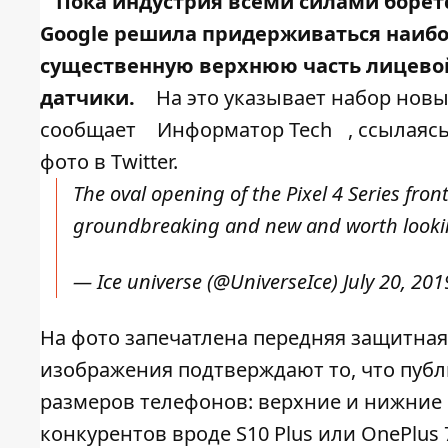
Пока индустрия всеми силами борет
Google решила придерживаться наибол
существенную верхнюю часть лицевой
датчики.
На это указывает набор новы
сообщает
Информатор Tech
, ссылаяс
фото в Twitter.
The oval opening of the Pixel 4 Series fron
groundbreaking and new and worth looki
— Ice universe (@UniverseIce)
July 20, 201
На фото запечатлена передняя защитная п
изображения подтверждают то, что публ
размеров телефонов: верхние и нижние 
конкурентов вроде S10 Plus или OnePlus 