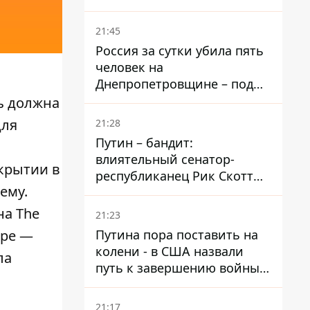
– он возглавил народное
голосование
21:45
Россия за сутки убила пять
человек на
Днепропетровщине – под
ударами оказались пять
ь должна
районов области
для
21:28
Путин – бандит:
влиятельный сенатор-
крытии в
республиканец Рик Скотт
ему.
призвал Конгресс привлечь
РФ к ответственности за
на The
21:23
войну в Украине
Путина пора поставить на
ире —
колени - в США назвали
ла
путь к завершению войны -
National Security Journal
21:17