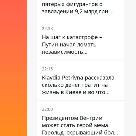
пятерых фигурантов о
завладении 9,2 млрд грн
ПриватБанка направили в
суд
22:33
На шаг к катастрофе –
Путин начал ломать
независимость
собственного Центробанка,
заставив снизить базовую
22:15
ставку
Klavdia Petrivna рассказала,
сколько денег тратит на
жизнь в Киеве и во что
вкладывает миллионы
22:00
Президентом Венгрии
может стать герой мема
Гарольд, скрывающий боль