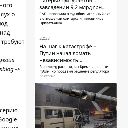
пятерых фигурантов о
ного
завладении 9,2 млрд грн
лух о
ПриватБанка направили в
САП направила в суд обвинительный акт
в отношении олигарха и чиновников
суд
под
ПриватБанка
 над
22:33
 требуют
На шаг к катастрофе –
Путин начал ломать
rgeous
независимость
собственного Центробанка,
Bloomberg раскрыл, как Кремль впервые
sblog
->
публично продавил решение регулятора
заставив снизить базовую
по ставке.
ставку
 серию
Google