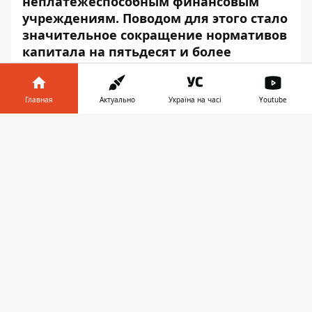
неплатежеспособным финансовым
учреждениям. Поводом для этого стало
значительное сокращение нормативов
капитала на пятьдесят и более
процентов от минимального
установленного уровня.
Главная
Актуально
Україна на часі
Youtube
Об этом сообщает
Информатор
со
Информатор в
ссылкой на пресс-службу
Национального
Скачать
телефоне
👉
банка Украины
.
«Правление Национального банка
приняло решение об отнесении АО «Город
Банк» в категорию неплатежеспособных в
связи с уменьшением нормативов
капитала на 50 и более процентов от
минимального установленного уровня.
Решение принято с целью защиты
интересов вкладчиков и кредиторов
банка», — говорится в сообщении.