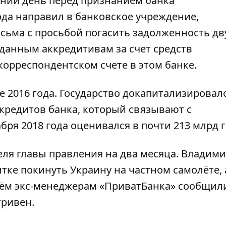
дний день перед признанием банка
ода направил в банковское учреждение,
исьма с просьбой погасить задолженность дв
данным аккредитивам за счет средств
корреспондентском счете в этом банке.
 2016 года. Государство докапитализировало
кредитов банка, который связывают с
ря 2018 года оценивался в почти 213 млрд 
еля главы правления на два месяца.
Владими
тке покинуть Украину на частном самолёте
,
рём экс-менеджерам «ПриватБанка»
сообщил
гривен.