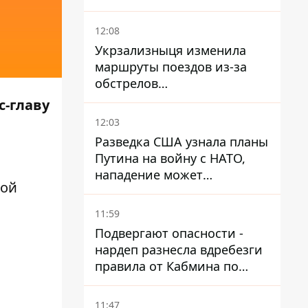
новой модификации дрона
12:08
Укрзализныця изменила
маршруты поездов из-за
обстрелов
Днепропетровщины,
с-главу
Харьковщины и Запорожья
12:03
Разведка США узнала планы
Путина на войну с НАТО,
нападение может
ной
произойти осенью – в WSJ
раскрыли детали
11:59
Подвергают опасности -
нардеп разнесла вдребезги
правила от Кабмина по
хранению горючего
11:47