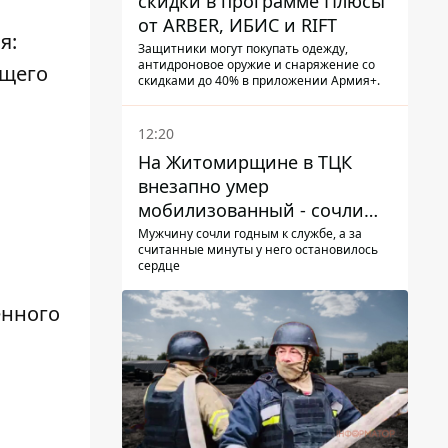
скидки в программе Плюсы
от ARBER, ИБИС и RIFT
я:
Защитники могут покупать одежду,
антидроновое оружие и снаряжение со
бщего
скидками до 40% в приложении Армия+.
12:20
На Житомирщине в ТЦК
внезапно умер
мобилизованный - сочли
годным и сразу
Мужчину сочли годным к службе, а за
считанные минуты у него остановилось
остановилось сердце
сердце
ённого