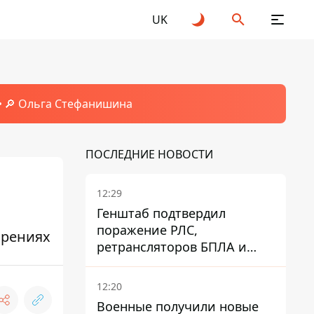
UK
🔎 Ольга Стефанишина
ПОСЛЕДНИЕ НОВОСТИ
12:29
Генштаб подтвердил
поражение РЛС,
зрениях
ретрансляторов БПЛА и
других военных объектов
РФ в Крыму и на юге
12:20
Военные получили новые