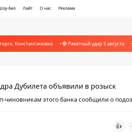
Шоу-биз
Лайт
О нас
Реклама
торск, Константиновка
🔴 Ракетный удар 5 августа
ндра Дубилета объявили в розыск
п-чиновникам этого банка сообщили о подо
👍