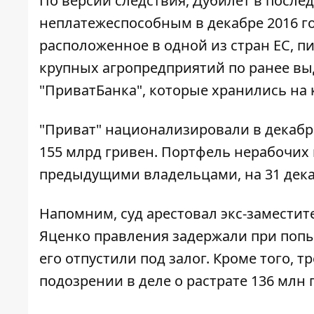
По версии следствия, Дубилет в после
неплатежеспособным в декабре 2016 г
расположенное в одной из стран ЕС, п
крупных агропредприятий по ранее вы
"ПриватБанка", которые хранились на 
"Приват" национализировали в декабре
155 млрд гривен. Портфель нерабочих 
предыдущими владельцами, на 31 декаб
Напомним, суд арестовал
экс-заместит
Яценко
правления задержали при попы
его отпустили под залог.
Кроме того, т
подозрении в деле
о растрате 136 млн 