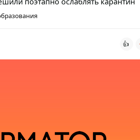
ешили поэтапно ослаблять карантин
образования
👍