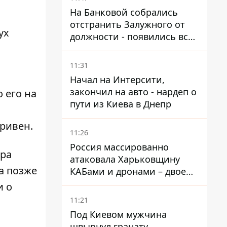
На Банковой собрались
отстранить Залужного от
ух
должности - появились все
признаки
11:31
Начал на Интерсити,
закончил на авто - нардеп о
 его на
пути из Киева в Днепр
гривен.
11:26
Россия массированно
ра
атаковала Харьковщину
 а позже
КАБами и дронами – двое
погибших и 19 раненых
и о
11:21
Под Киевом мужчина
швырнул гранату