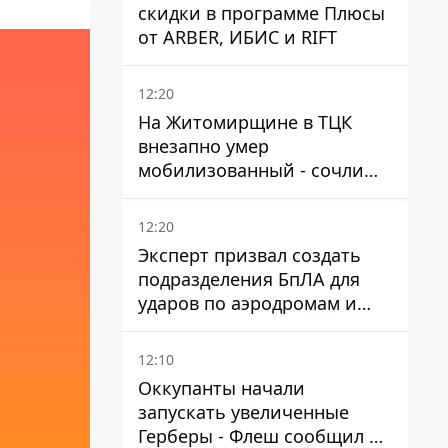
скидки в программе Плюсы
от ARBER, ИБИС и RIFT
12:20
На Житомирщине в ТЦК
внезапно умер
мобилизованный - сочли
годным и сразу
остановилось сердце
12:20
Эксперт призвал создать
подразделения БпЛА для
ударов по аэродромам и
составам КАБ врага
12:10
Оккупанты начали
запускать увеличенные
Герберы - Флеш сообщил о