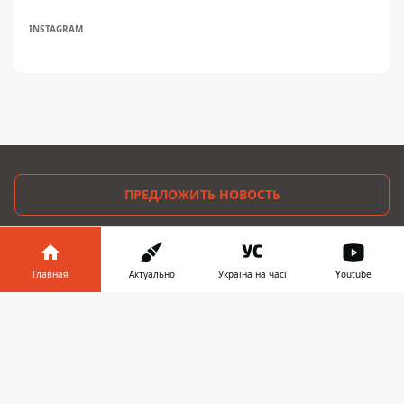
INSTAGRAM
ПРЕДЛОЖИТЬ НОВОСТЬ
Мир
Главная
Актуально
Україна на часі
Youtube
Украина
Информатор в
Скачать
Киев
телефоне
👉
Регионы
Деньги