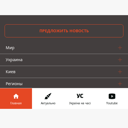
ПРЕДЛОЖИТЬ НОВОСТЬ
Мир
Украина
Киев
Регионы
Деньги
Главная
Актуально
Україна на часі
Youtube
Шоу-биз
Информатор в
Скачать
Жизнь
телефоне
👉