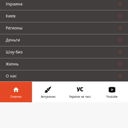
Украина
Киев
Регионы
Деньги
Шоу-биз
Жизнь
О нас
Главная
Актуально
Україна на часі
Youtube
Информатор в
Скачать
телефоне
👉
Информатор проекты
Столица
Ваши финансы
Авто
Geek