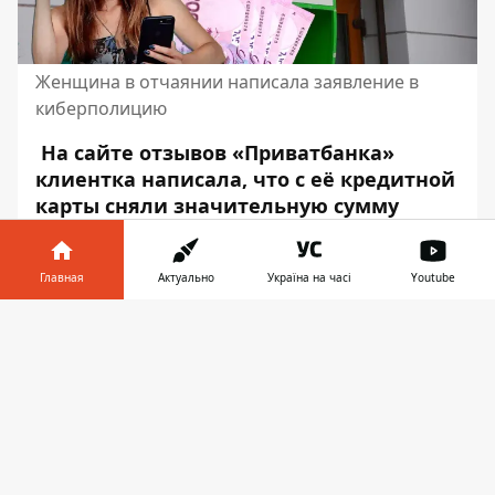
Женщина в отчаянии написала заявление в
киберполицию
На сайте отзывов «Приватбанка»
клиентка написала, что с её кредитной
карты сняли значительную сумму
средств. При этом она никогда этой
картой не пользовалась. Что случилось
Главная
Актуально
Україна на часі
Youtube
и какой ответ
банка
?
Информатор в
Ситуация, которая
Скачать
телефоне
👉
произошла
Одесситка в отзывах на странице
«Приватбанка»
написала
:
«У меня с кредитной карты сняли деньги