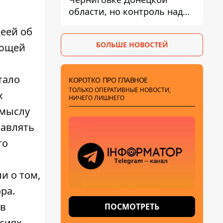
области, но контроль над
поселком не подтвержден
деей об
БОЛЬШЕ НОВОСТЕЙ
ующей
тало
КОРОТКО ПРО ГЛАВНОЕ
ТОЛЬКО ОПЕРАТИВНЫЕ НОВОСТИ,
х
НИЧЕГО ЛИШНЕГО
амыслу
равлять
го
и о том,
ра.
 в
ПОСМОТРЕТЬ
рсиях