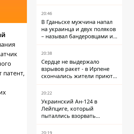
из-за риска
дипломатической изоляции
20:46
В Гданьске мужчина напал
на украинца и двух поляков
ый
– называл бандеровцами и
вел себя агрессивно
ания
датчик
20:38
Сердце не выдержало
ного
взрывов ракет - в Ирпене
т патент,
скончались жители приюта
для собак с инвалидностью
их
20:22
Украинский Ан-124 в
Лейпциге, который
пыталлись взорвать
дроном, был загружен
боеприпасами
20:19