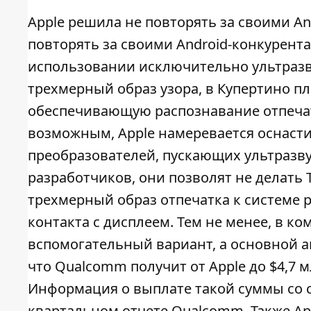
Apple решила не повторять за своими A
повторять за своими Android-конкурента
использовании исключительно ультраз
трехмерный образ узора, в Купертино п
обеспечивающую распознавание отпечатк
возможным, Apple намеревается оснаст
преобразователей, пускающих ультразв
разработчиков, они позволят не делать 
трехмерный образ отпечатка к системе 
контакта с дисплеем. Тем не менее, в к
вспомогательный вариант, а основной ак
что Qualcomm получит от Apple до $4,7 
Информация о выплате такой суммы со 
квартальном отчете Qualcomm. Также App