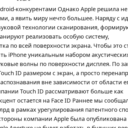
ndroid-конкурентами Однако Apple решила не
ми, а явить миру нечто большее. Наряду с и
вуковой технологии сканирования, формир
ланируют реализовать особую систему,
а по всей поверхности экрана. Чтобы это с
ить iPhone уникальным набором акустически
уковые волны по поверхности дисплея. По з
Touch ID размером с экран, а просто перенап
распознавания вне зависимости от области е
омпании Touch ID рассматривают больше как
цент остается на Face ID Раннее мы сообщал
млрд в рамках урегулирования патентного спо
стороны компании Apple была опубликована
le Aperture не будет работать в будущих ве