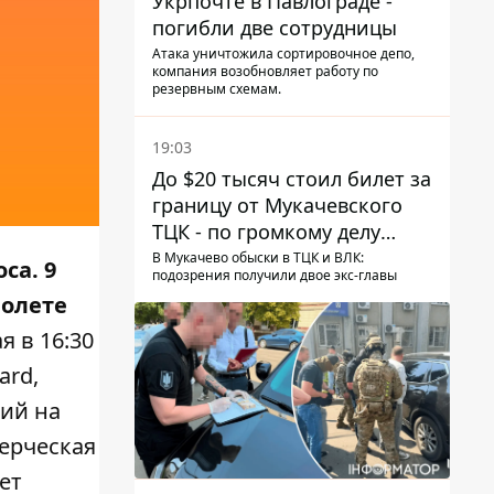
Укрпочте в Павлограде -
погибли две сотрудницы
Атака уничтожила сортировочное депо,
компания возобновляет работу по
резервным схемам.
19:03
До $20 тысяч стоил билет за
границу от Мукачевского
ТЦК - по громкому делу
первые подозрения
В Мукачево обыски в ТЦК и ВЛК:
са. 9
подозрения получили двое экс-главы
получили двое бывших
полете
руководителей
я в 16:30
ard,
вий на
ерческая
ет