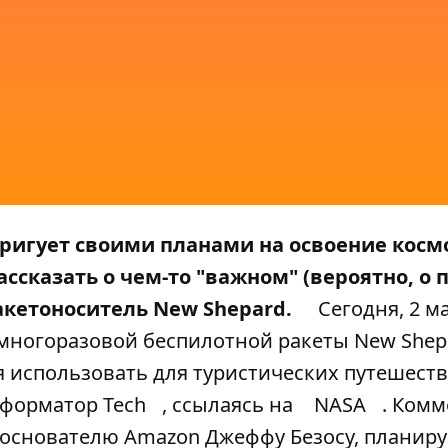
тригует своими планами на освоение космо
сказать о чем-то "важном" (вероятно, о 
ракетоноситель New Shepard.
Сегодня, 2 ма
 многоразовой беспилотной ракеты New Shep
я использовать для туристических путешест
форматор Tech
, ссылаясь на
NASA
. Комм
основателю Amazon Джеффу Безосу, планиру