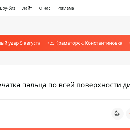
Шоу-биз
Лайт
О нас
Реклама
ный удар 5 августа
⚠️ Краматорск, Константиновка
ечатка пальца по всей поверхности д
👍