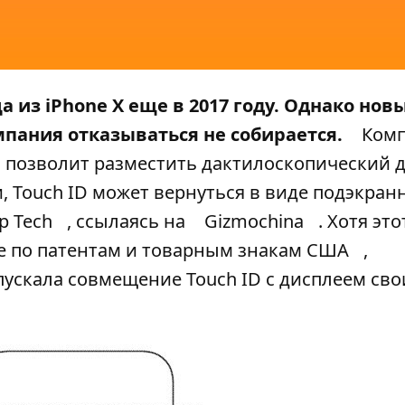
а из iPhone X еще в 2017 году. Однако нов
омпания отказываться не собирается.
Комп
ая позволит разместить дактилоскопический 
и, Touch ID может вернуться в виде подэкран
 Tech
, ссылаясь на
Gizmochina
. Хотя это
е по патентам и товарным знакам США
,
пускала совмещение Touch ID с дисплеем сво