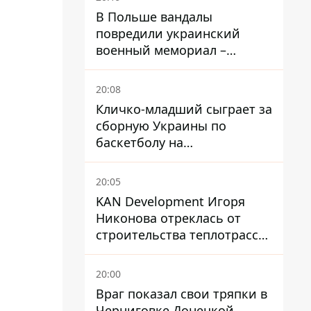
В Польше вандалы
повредили украинский
военный мемориал –
посольство отреагировало
20:08
Кличко-младший сыграет за
сборную Украины по
баскетболу на
квалификации ЧМ-2027
20:05
KAN Development Игоря
Никонова отреклась от
строительства теплотрассы
на Теремках
20:00
Враг показал свои тряпки в
Черниговке Донецкой