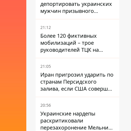
депортировать украинских
мужчин призывного
возраста - кого это может
затронуть
21:12
Более 120 фиктивных
мобилизаций – трое
руководителей ТЦК на
Волыни и Буковине
получили подозрения за
21:05
фейковые отчеты
Иран пригрозил ударить по
странам Персидского
залива, если США совершат
хотя бы одну атаку - Reuters
20:56
Украинские нардепы
раскритиковали
перезахоронение Мельника